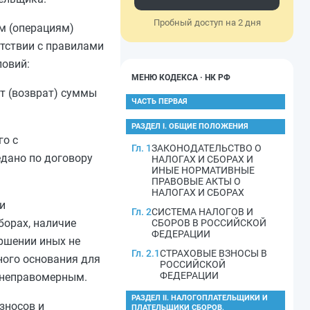
Пробный доступ на 2 дня
м (операциям)
етствии с правилами
овий:
МЕНЮ КОДЕКСА · НК РФ
ет (возврат) суммы
ЧАСТЬ ПЕРВАЯ
РАЗДЕЛ I. ОБЩИЕ ПОЛОЖЕНИЯ
го с
Гл. 1
ЗАКОНОДАТЕЛЬСТВО О
едано по договору
НАЛОГАХ И СБОРАХ И
ИНЫЕ НОРМАТИВНЫЕ
ПРАВОВЫЕ АКТЫ О
НАЛОГАХ И СБОРАХ
и
Гл. 2
СИСТЕМА НАЛОГОВ И
борах, наличие
СБОРОВ В РОССИЙСКОЙ
ФЕДЕРАЦИИ
ршении иных не
Гл. 2.1
СТРАХОВЫЕ ВЗНОСЫ В
ного основания для
РОССИЙСКОЙ
ФЕДЕРАЦИИ
 неправомерным.
РАЗДЕЛ II. НАЛОГОПЛАТЕЛЬЩИКИ И
зносов и
ПЛАТЕЛЬЩИКИ СБОРОВ,