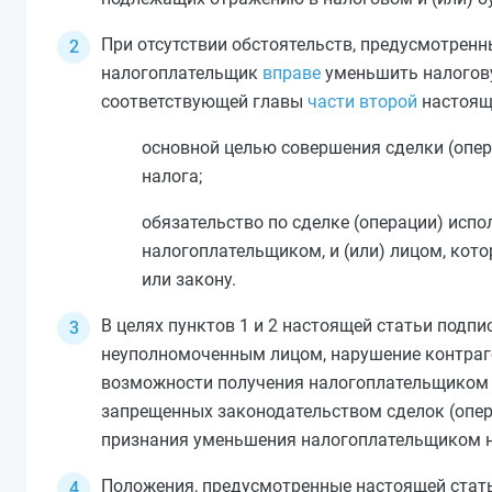
При отсутствии обстоятельств, предусмотрен
налогоплательщик
вправе
уменьшить налогову
соответствующей главы
части второй
настоящ
основной целью совершения сделки (опера
налога;
обязательство по сделке (операции) исп
налогоплательщиком, и (или) лицом, кот
или закону.
В целях
пунктов 1
и
2
настоящей статьи подпи
неуполномоченным лицом, нарушение контраге
возможности получения налогоплательщиком т
запрещенных законодательством сделок (опер
признания уменьшения налогоплательщиком н
Положения, предусмотренные настоящей стать