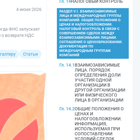
Гл. 14
НАЛОГОВЫЙ КОНТРОЛЬ
4 июня 2026
РАЗДЕЛ V.1. ВЗАИМОЗАВИСИМЫЕ
ЛИЦА И МЕЖДУНАРОДНЫЕ ГРУППЫ
КОМПАНИЙ. ОБЩИЕ ПОЛОЖЕНИЯ О
ЦЕНАХ И НАЛОГООБЛОЖЕНИИ.
огда ФНС запускает
НАЛОГОВЫЙ КОНТРОЛЬ В СВЯЗИ С
СОВЕРШЕНИЕМ СДЕЛОК МЕЖДУ
е о возврате НДС
ВЗАИМОЗАВИСИМЫМИ ЛИЦАМИ.
СОГЛАШЕНИЕ О ЦЕНООБРАЗОВАНИИ.
ДОКУМЕНТАЦИЯ ПО
МЕЖДУНАРОДНЫМ ГРУППАМ
галтеру
Статьи
КОМПАНИЙ
Гл. 14.1
ВЗАИМОЗАВИСИМЫЕ
ЛИЦА. ПОРЯДОК
ОПРЕДЕЛЕНИЯ ДОЛИ
УЧАСТИЯ ОДНОЙ
ОРГАНИЗАЦИИ В
ДРУГОЙ ОРГАНИЗАЦИИ
ИЛИ ФИЗИЧЕСКОГО
ЛИЦА В ОРГАНИЗАЦИИ
Гл. 14.2
ОБЩИЕ ПОЛОЖЕНИЯ О
ЦЕНАХ И
НАЛОГООБЛОЖЕНИИ.
ИНФОРМАЦИЯ,
ИСПОЛЬЗУЕМАЯ ПРИ
СОПОСТАВЛЕНИИ
УСЛОВИЙ СДЕЛОК