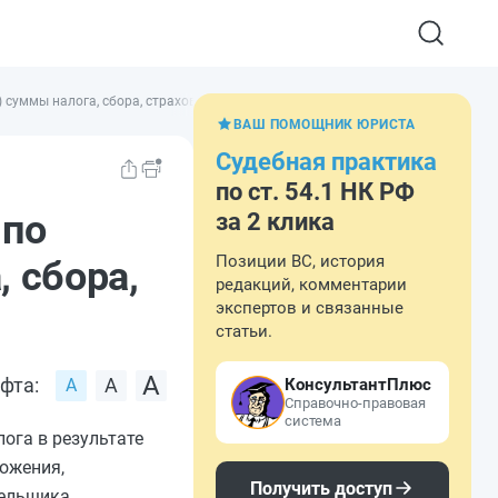
 суммы налога, сбора, страховых взносов
ВАШ ПОМОЩНИК ЮРИСТА
Судебная практика
по ст. 54.1 НК РФ
 по
за 2 клика
Позиции ВС, история
 сбора,
редакций, комментарии
экспертов и связанные
статьи.
фта:
КонсультантПлюс
Справочно-правовая
система
ога в результате
ложения,
Получить доступ
тельщика.