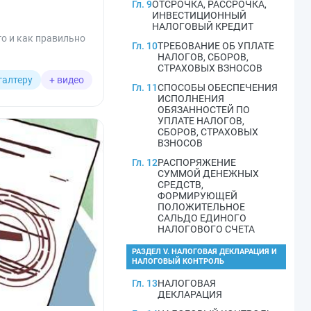
Гл. 9
ОТСРОЧКА, РАССРОЧКА,
ИНВЕСТИЦИОННЫЙ
НАЛОГОВЫЙ КРЕДИТ
го и как правильно
Гл. 10
ТРЕБОВАНИЕ ОБ УПЛАТЕ
НАЛОГОВ, СБОРОВ,
СТРАХОВЫХ ВЗНОСОВ
галтеру
+ видео
Гл. 11
СПОСОБЫ ОБЕСПЕЧЕНИЯ
ИСПОЛНЕНИЯ
ОБЯЗАННОСТЕЙ ПО
УПЛАТЕ НАЛОГОВ,
СБОРОВ, СТРАХОВЫХ
ВЗНОСОВ
Гл. 12
РАСПОРЯЖЕНИЕ
СУММОЙ ДЕНЕЖНЫХ
СРЕДСТВ,
ФОРМИРУЮЩЕЙ
ПОЛОЖИТЕЛЬНОЕ
САЛЬДО ЕДИНОГО
НАЛОГОВОГО СЧЕТА
РАЗДЕЛ V. НАЛОГОВАЯ ДЕКЛАРАЦИЯ И
НАЛОГОВЫЙ КОНТРОЛЬ
Гл. 13
НАЛОГОВАЯ
ДЕКЛАРАЦИЯ