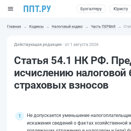
Бухгалтеру
Юристу
Главная
Кодексы
Налоговый кодекс
Часть ПЕРВАЯ
Стат
Действующая редакция ⸱
от 1 августа 2026
Статья 54.1 НК РФ. Пр
исчислению налоговой б
страховых взносов
Не допускается уменьшение налогоплательщик
искажения сведений о фактах хозяйственной ж
подлежащих отражению в налоговом и (или) б