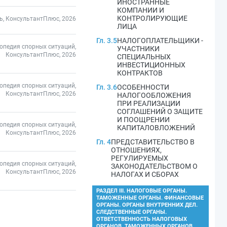
ИНОСТРАННЫЕ
КОМПАНИИ И
КОНТРОЛИРУЮЩИЕ
ь, КонсультантПлюс, 2026
ЛИЦА
Гл. 3.5
НАЛОГОПЛАТЕЛЬЩИКИ -
опедия спорных ситуаций,
УЧАСТНИКИ
КонсультантПлюс, 2026
СПЕЦИАЛЬНЫХ
ИНВЕСТИЦИОННЫХ
КОНТРАКТОВ
опедия спорных ситуаций,
Гл. 3.6
ОСОБЕННОСТИ
КонсультантПлюс, 2026
НАЛОГООБЛОЖЕНИЯ
ПРИ РЕАЛИЗАЦИИ
СОГЛАШЕНИЙ О ЗАЩИТЕ
И ПООЩРЕНИИ
опедия спорных ситуаций,
КАПИТАЛОВЛОЖЕНИЙ
КонсультантПлюс, 2026
Гл. 4
ПРЕДСТАВИТЕЛЬСТВО В
ОТНОШЕНИЯХ,
РЕГУЛИРУЕМЫХ
опедия спорных ситуаций,
ЗАКОНОДАТЕЛЬСТВОМ О
КонсультантПлюс, 2026
НАЛОГАХ И СБОРАХ
РАЗДЕЛ III. НАЛОГОВЫЕ ОРГАНЫ.
ТАМОЖЕННЫЕ ОРГАНЫ. ФИНАНСОВЫЕ
ОРГАНЫ. ОРГАНЫ ВНУТРЕННИХ ДЕЛ.
СЛЕДСТВЕННЫЕ ОРГАНЫ.
ОТВЕТСТВЕННОСТЬ НАЛОГОВЫХ
ОРГАНОВ, ТАМОЖЕННЫХ ОРГАНОВ,