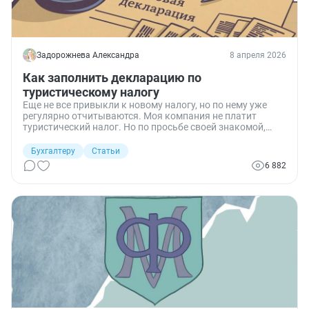
Задорожнева Александра
8 апреля 2026
Как заполнить декларацию по
туристическому налогу
Еще не все привыкли к новому налогу, но по нему уже
регулярно отчитываются. Моя компания не платит
туристический налог. Но по просьбе своей знакомой,
которая работает в отеле, я подробно разобрала, как
заполнить декларацию и заплатить турналог.
Бухгалтеру
Статьи
6 882