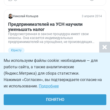
Николай Кольцов
3 апреля 2014
Предпринимателей на УСН научили
уменьшать налог
Предусмотренная в законе процедура имеет свои
нюансы. Она касается индивидуальных
предпринимателей на упрощёнке, не производящих
выплат и других вознаграждений физическим лицам.
Такие коммерсанты могут снизить свои налоговые
Юристу
платежи. Речь идёт об уменьшении налога на страховые
596
взносы, исчисленные с дохода, превышающего 300 000
Мы используем файлы cookie: необходимые — для
рублей. Министерство финансов сообщило, как это
правильно делается. Главный принцип — деньги вперёд.
работы сайта, а также аналитические
(Яндекс.Метрика) для сбора статистики.
Нажимая «Согласен», вы подтверждаете согласие на
их использование.
Подробнее
ПОНЯТНО