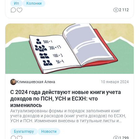
срок уплаты взносов не влияет на выбор периода, в
Ип
Колонки
котором взносы включаются для уменьшения УСН или
2 112
ПСН. При работе важно учитывать разъяснения ФНС
2023 и 2024 гг. Для учета уплаченных взносов и взносов,
на которые уменьшили налог в том или ином периоде,
используем специальный регистр. Его можно
разработать самостоятельно.
Климашевская Алена
10 января 2024
С 2024 года действуют новые книги учета
доходов по ПСН, УСН и ЕСХН: что
изменилось
Актуализированы формы и порядок заполнения книг
учета доходов и расходов (книг учета доходов) по ЕСХН,
УСН и ПСН. Изменения внесены в титульные листы и
порядок заполнения книг.
Бухгалтеру
Новости
1 299