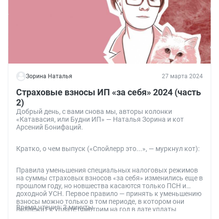
Зорина Наталья
27 марта 2024
Страховые взносы ИП «за себя» 2024 (часть
2)
Добрый день, с вами снова мы, авторы колонки
«Катавасия, или Будни ИП» — Наталья Зорина и кот
Арсений Бонифаций.
Кратко, о чем выпуск («Спойлерр это...», — муркнул кот):
Правила уменьшения специальных налоговых режимов
на суммы страховых взносов «за себя» изменились еще в
прошлом году, но новшества касаются только ПСН и
доходной УСН. Первое правило — принять к уменьшению
взносы можно только в том периоде, в котором они
Время чтения: 3 минуты
подлежат к уплате (смотрим на год в дате уплаты
фиксированных и дополнительных взносов). Второе —