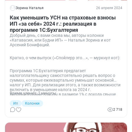
Зорина Наталья
26 апреля 2024
Как уменьшить УСН на страховые взносы
ИП «за себя» 2024 г.: реализация в
программе 1С:Бухгалтерия
Добрый день, с вами снова мы, авторы колонки
«Катавасия, или Будни ИП» — Наталья Зорина и кот
Арсений Бонифаций.
Кратко, о чем выпуск (»Спойлерр это...», — муркнул кот):
Программа 1С:Бухгалтерия предлагает
налогоплательщику самостоятельно решать вопрос о
суммах, которые ежеквартально уменьшат основной
налог у ИП. Для реализации этого, а также возможности
включить в уменьшение налога за 2024 г.
Время чтения: 2 минуты
дополнительные взносы в размере 1% с дохода свыше
300 000 руб. за этот же год разработан специальный
патч.
Ип
Колонки
2 718