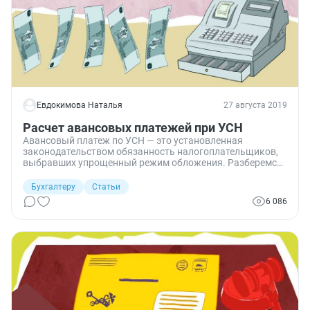
Евдокимова Наталья
27 августа 2019
Расчет авансовых платежей при УСН
Авансовый платеж по УСН — это установленная
законодательством обязанность налогоплательщиков,
выбравших упрощенный режим обложения. Разберемся,
как рассчитывать аванс по УСН и в какие сроки
перечислять платежи в бюджет.
Бухгалтеру
Статьи
6 086