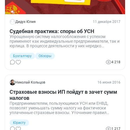
Дидух Юлия
11 декабря 2017
Судебная практика: споры об УСН
Упрощенную систему налогообложения с успехом
применяют как индивидуальные предприниматели, так и
юрлица. В процессе деятельности у них нередко
возникают спорные вопросы с налоговыми органами,
требующие разрешения в судебном порядке. В обзоре
Бухгалтеру
Обзоры
судебной практики — споры об УСН.
4 218
Николай Кольцов
16 июня 2016
Страховые взносы ИП пойдут в зачет сумм
налогов
Предпринимателям, пользующимся УСН или ЕНВД,
позволят уменьшать сумму налогу на фактически
уплаченные страховые взносы. Уточнение правил
налогообложения уже поддержали в правительстве, и
они могут вступить в силу в ближайшее время.
Юристу
1 217