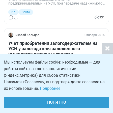
предпринимателями на УСН, при передаче недвижимого
имущества они не могут учитывать одни и те же расходы.
Уменьшить доход разрешается только тому из них, кто
Ип
Лента
сделал это первым.
931
Николай Кольцов
18 января 2016
Учет приобретения залогодержателем на
УСН у залогодателя заложенного
имущества основных средств
Как отразить в учете залогодержателя, применяющего
Мы используем файлы cookie: необходимые — для
УСН (объект налогообложения - доходы, уменьшенные
на величину расходов), приобретение у залогодателя
работы сайта, а также аналитические
заложенного имущества (объекта основных средств
(ОС), не являющегося недвижимым имуществом) и зачет
(Яндекс.Метрика) для сбора статистики.
Юристу
обязательства по его оплате и требования к
2 049
Нажимая «Согласен», вы подтверждаете согласие на
залогодателю, обеспеченного залогом?
их использование.
Подробнее
Николай Кольцов
23 сентября 2013
ПОНЯТНО
УСНО: чем опасны непогашенные
взаимные долги с контрагентом