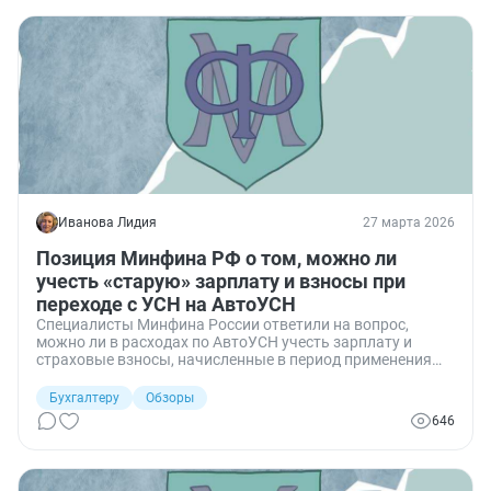
Иванова Лидия
27 марта 2026
Позиция Минфина РФ о том, можно ли
учесть «старую» зарплату и взносы при
переходе с УСН на АвтоУСН
Специалисты Минфина России ответили на вопрос,
можно ли в расходах по АвтоУСН учесть зарплату и
страховые взносы, начисленные в период применения
УСН «доходы минус расходы», но фактически
выплаченные (уплаченные) уже после перехода на
Бухгалтеру
Обзоры
АвтоУСН.
646