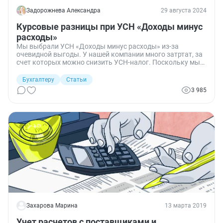
Задорожнева Александра
29 августа 2024
Курсовые разницы при УСН «Доходы минус
расходы»
Мы выбрали УСН «Доходы минус расходы» из-за
очевидной выгоды. У нашей компании много затртат, за
счет которых можно снизить УСН-налог. Поскольку мы
часто проводим валютные операции, приходится
покупать и продавать иностранную валюту. Расскажу,
Бухгалтеру
Статьи
можно ли упрощенцам учесть курсовые разницы в
3 985
расходах и уменьшить сумму налога на УСН.
Захарова Марина
13 марта 2019
Учет расчетов с поставщиками и