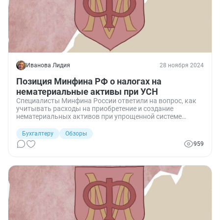
Иванова Лидия
28 ноября 2024
Позиция Минфина РФ о налогах на
нематериальные активы при УСН
Специалисты Минфина России ответили на вопрос, как
учитывать расходы на приобретение и создание
нематериальных активов при упрощенной системе
налогообложения (УСН). Какие ставки применяются и
как вести учет, чтобы правильно сформировать
Бухгалтеру
Обзоры
налоговую базу.
959