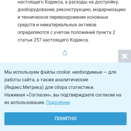
настоящего Кодекса, а расходы на достройку,
дооборудование, реконструкцию, модернизацию
и техническое перевооружение основных
средств и нематериальных активов
определяются с учетом положений
пункта 2
статьи 257
настоящего Кодекса.
Мы используем файлы cookie: необходимые — для
ПРЕДЫДУЩАЯ
работы сайта, а также аналитические
Статья 346.15
Порядок определения доходов
(Яндекс.Метрика) для сбора статистики.
Нажимая «Согласен», вы подтверждаете согласие на
СЛЕДУЮЩАЯ
их использование.
Подробнее
Статья 346.17
Порядок признания доходов и расходов
ПОНЯТНО