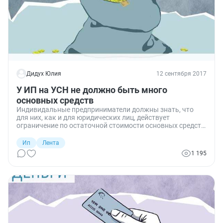
Дидух Юлия
12 сентября 2017
У ИП на УСН не должно быть много
основных средств
Индивидальные предприниматели должны знать, что
для них, как и для юридических лиц, действует
ограничение по остаточной стоимости основных средств
для применения упрощенной системы налогообложения.
При превышении лимита ИП не имеет права применять
Ип
Лента
УСН, напомнили в Минфине.
1 195