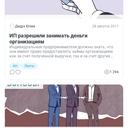
Дидух Юлия
28 августа 2017
ИП разрешили занимать деньги
организациям
Индивидуальные предприниматели должны знать, что
они имеют право предоставлять займы организациям
как за счет полученной выручки, так и за счет других
собственных средств. Такую позицию высказал Минфин
России. Главное условие - применение упрощенной
Ип
Лента
системы налогообложения.
1 294