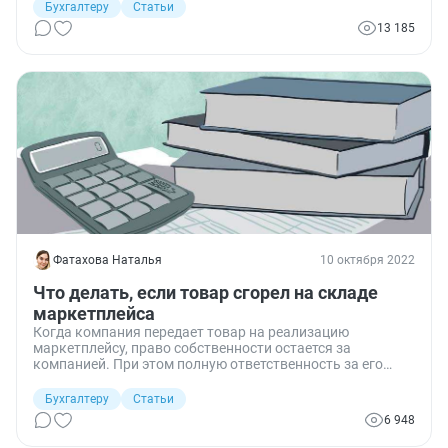
Бухгалтеру
Статьи
13 185
Фатахова Наталья
10 октября 2022
Что делать, если товар сгорел на складе
маркетплейса
Когда компания передает товар на реализацию
маркетплейсу, право собственности остается за
компанией. При этом полную ответственность за его
сохранность несет принимающая сторона или
комиссионер.
Бухгалтеру
Статьи
6 948