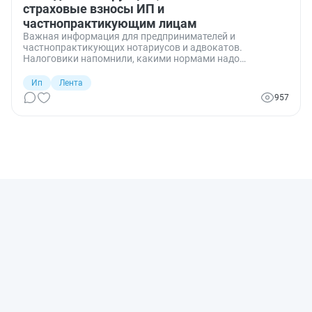
страховые взносы ИП и
частнопрактикующим лицам
Важная информация для предпринимателей и
частнопрактикующих нотариусов и адвокатов.
Налоговики напомнили, какими нормами надо
руководствоваться, чтобы правильно рассчитать и
вовремя уплатить страховые взносы.
Ип
Лента
957