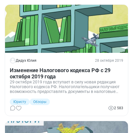
Дидух Юлия
28 октября 2019
Изменение Налогового кодекса РФ с 29
октября 2019 года
29 октября 2019 года вступает в силу новая редакция
Налогового кодекса РФ. Налогоплательщики получают
возможность предоставлять документы в налоговые
органы через МФЦ, налоговики при принятии решений о
возврате переплаты будут ориентироваться на срок
Юристу
Обзоры
принятия решений по камеральным проверкам, а
2 583
принципы исчисления и уплаты налога на ПСН
изменятся.