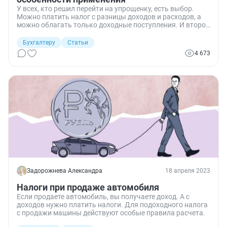
У всех, кто решил перейти на упрощенку, есть выбор.
Можно платить налог с разницы доходов и расходов, а
можно облагать только доходные поступления. И второй
вариант очень выгоден тем предпринимателям, кто не
тратится на свой бизнес. Разбираемся в нюансах
Бухгалтеру
Статьи
доходного УСН.
4 673
Задорожнева Александра
18 апреля 2023
Налоги при продаже автомобиля
Если продаете автомобиль, вы получаете доход. А с
доходов нужно платить налоги. Для подоходного налога
с продажи машины действуют особые правила расчета.