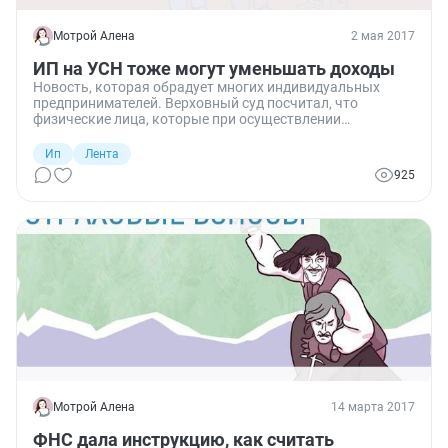
Мотрой Алена
2 мая 2017
ИП на УСН тоже могут уменьшать доходы
Новость, которая обрадует многих индивидуальных
предпринимателей. Верховный суд посчитал, что
физические лица, которые при осуществлении
предпринимательской деятельности применяют
упрощенную систему налогообложения, имеют право не
Ип
Лента
учитывать расходы при определении доходов для
925
дальнейшей уплаты страховых взносов. Минфин, правда,
с такой позицией пока не согласен.
Мотрой Алена
14 марта 2017
ФНС дала инструкцию, как считать