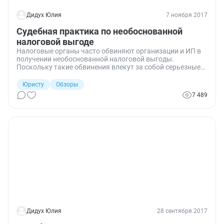
Дидух Юлия
7 ноября 2017
Судебная практика по необоснованной
налоговой выгоде
Налоговые органы часто обвиняют организации и ИП в
получении необоснованной налоговой выгоды.
Поскольку такие обвинения влекут за собой серьезные
финансовые последствия для налогоплательщиков, они
практически всегда отстаивают свою правоту в суде.
Юристу
Обзоры
Иногда это приносит успех, а иногда нет. От чего это
7 489
зависит, и какие решения принимали суды по таким
спорам в последнее время, — в обзоре судебной
практики.
Дидух Юлия
28 сентября 2017