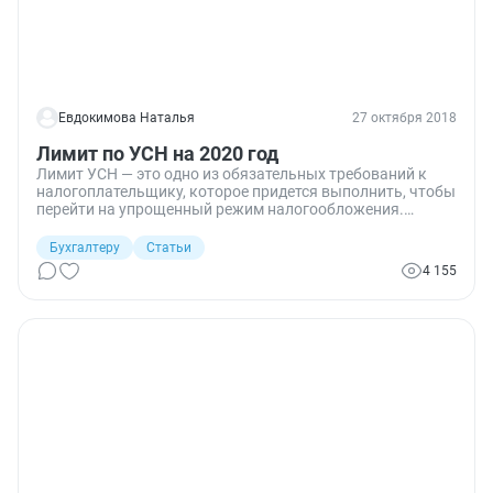
Евдокимова Наталья
27 октября 2018
Лимит по УСН на 2020 год
Лимит УСН — это одно из обязательных требований к
налогоплательщику, которое придется выполнить, чтобы
перейти на упрощенный режим налогообложения.
Разберемся, какие условия предусмотрели чиновники на
очередной финансовый год.
Бухгалтеру
Статьи
4 155