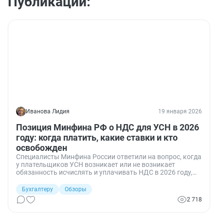
Публикации:
Иванова Лидия
19 января 2026
Позиция Минфина РФ о НДС для УСН в 2026
году: когда платить, какие ставки и кто
освобожден
Специалисты Минфина России ответили на вопрос, когда
у плательщиков УСН возникает или не возникает
обязанность исчислять и уплачивать НДС в 2026 году,
как считать пороги доходов, какие ставки (22/10/0% или
5/7%) можно применять и какие документы и вычеты
Бухгалтеру
Обзоры
при этом использовать
2 718