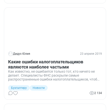
Дидух Юлия
23 апреля 2019
Какие ошибки налогоплательщиков
являются наиболее частыми
Как известно, не ошибается только тот, кто ничего не
делает. Специалисты ФНС раскрыли самые
распространенные ошибки налогоплательщиков, чтобы
граждане и организации знали, на что обратить
внимание и избежать штрафов.
Бухгалтеру
Новости
2 134