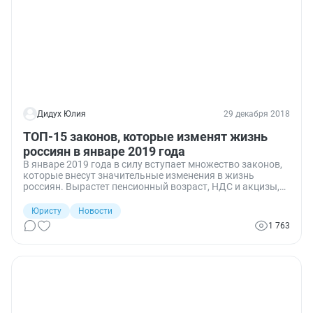
Дидух Юлия
29 декабря 2018
ТОП-15 законов, которые изменят жизнь
россиян в январе 2019 года
В январе 2019 года в силу вступает множество законов,
которые внесут значительные изменения в жизнь
россиян. Вырастет пенсионный возраст, НДС и акцизы,
дачники не смогут платить взносы наличными, у малого
бизнеса застрахуют банковские счета и вклады. А также
Юристу
Новости
вырастет МРОТ, заработает новый налог для
1 763
самозанятых граждан, а налог на движимое имущество
организаций уйдет в прошлое. Изменений настолько
много, что для их подробного описания потребуется
написать книгу. Поэтому, в нашем обзоре вы найдете
наиболее значимые из них, а потом, уже в январе, мы
будем продолжать знакомить вас со всеми
нововведениями подробно. С наступающим Новым
годом!