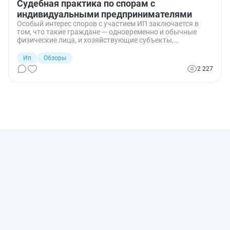
Судебная практика по спорам с
индивидуальными предпринимателями
Особый интерес споров с участием ИП заключается в
том, что такие граждане — одновременно и обычные
физические лица, и хозяйствующие субъекты,
осуществляющие предпринимательскую деятельность.
Поэтому такие дела могут рассматривать как
Ип
Обзоры
арбитражные суды, так и СОЮ. Вопросы с подсудностью
2 227
таких дел возникают довольно часто, как и различные
трактования правовых норм, связанные со статусом
предпринимателя. В обзоре судебной практики — споры с
участием ИП.