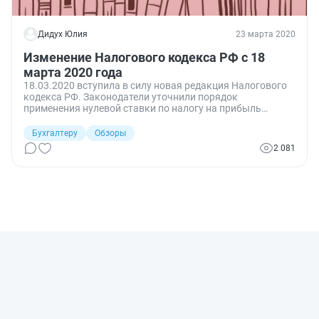
Дидух Юлия
23 марта 2020
Изменение Налогового кодекса РФ с 18
марта 2020 года
18.03.2020 вступила в силу новая редакция Налогового
кодекса РФ. Законодатели уточнили порядок
применения нулевой ставки по налогу на прибыль
организации, а также изменили порядок
налогообложения организаций, владеющих лицензиями
Бухгалтеру
Обзоры
на пользование участками недр.
2 081