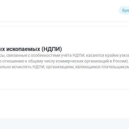
Бух
ных ископаемых (НДПИ)
осы, связанные с особенностями учёта НДПИ, касаются крайне узк
о отношению к общему числу коммерческих организаций в России)
правильно исчислять НДПИ, организациям, являющимся плательщико
есколько крайне существенных аспектов.