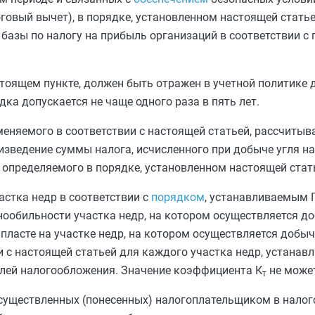
говый вычет), в порядке, установленном настоящей статье
базы по налогу на прибыль организаций в соответствии с
тоящем пункте, должен быть отражен в учетной политике 
ка допускается не чаще одного раза в пять лет.
еняемого в соответствии с настоящей статьей, рассчитыв
зведение суммы налога, исчисленного при добыче угля н
, определяемого в порядке, установленном настоящей стат
стка недр в соответствии с
порядком
, устанавливаемым 
нообильности участка недр, на котором осуществляется до
пласте на участке недр, на котором осуществляется добыч
ии с настоящей статьей для каждого участка недр, устанав
елей налогообложения. Значение коэффициента К
не может
т
осуществленных (понесенных) налогоплательщиком в налог