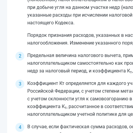
при добыче угля на данном участке недр (нало
указанные расходы при исчислении налоговой 
настоящего Кодекса.
Порядок признания расходов, указанных в нас
налогообложения. Изменение указанного поряд
Предельная величина налогового вычета, прим
налогоплательщиком самостоятельно как прои
недр за налоговый период, и коэффициента К
т
Коэффициент Кт определяется для каждого уча
Российской Федерации, с учетом степени мета
с учетом склонности угля к самовозгоранию в 
коэффициента К
, рассчитанное в соответств
т
налогоплательщиком учетной политике для ц
В случае, если фактическая сумма расходов, 