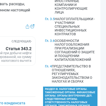
ИНОСТРАННЫЕ
вать расходы,
КОМПАНИИ И
КОНТРОЛИРУЮЩИЕ
ленном настоящей
ЛИЦА
Гл. 3.5
НАЛОГОПЛАТЕЛЬЩИКИ -
УЧАСТНИКИ
СПЕЦИАЛЬНЫХ
ИНВЕСТИЦИОННЫХ
КОНТРАКТОВ
Гл. 3.6
ОСОБЕННОСТИ
СЛЕДУЮЩАЯ
НАЛОГООБЛОЖЕНИЯ
Статья 343.2
ПРИ РЕАЛИЗАЦИИ
СОГЛАШЕНИЙ О ЗАЩИТЕ
й при добыче нефти
И ПООЩРЕНИИ
ированной, на сумму
КАПИТАЛОВЛОЖЕНИЙ
налогового вычета
Гл. 4
ПРЕДСТАВИТЕЛЬСТВО В
ОТНОШЕНИЯХ,
РЕГУЛИРУЕМЫХ
ЗАКОНОДАТЕЛЬСТВОМ О
НАЛОГАХ И СБОРАХ
РАЗДЕЛ III. НАЛОГОВЫЕ ОРГАНЫ.
ТАМОЖЕННЫЕ ОРГАНЫ. ФИНАНСОВЫЕ
ОРГАНЫ. ОРГАНЫ ВНУТРЕННИХ ДЕЛ.
СЛЕДСТВЕННЫЕ ОРГАНЫ.
го конденсата
ОТВЕТСТВЕННОСТЬ НАЛОГОВЫХ
ОРГАНОВ, ТАМОЖЕННЫХ ОРГАНОВ,