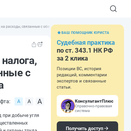
 на расходы, связанные с обеспечением безопасных условий и охраны труда
ВАШ ПОМОЩНИК ЮРИСТА
Судебная практика
по ст. 343.1 НК РФ
налога,
за 2 клика
Позиции ВС, история
нные с
редакций, комментарии
экспертов и связанные
а
статьи.
фта:
КонсультантПлюс
Справочно-правовая
система
 при добыче угля
уществленных
Получить доступ
й и охраны труда