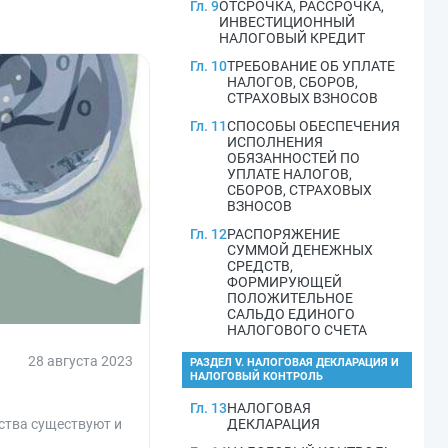
Гл. 9
ОТСРОЧКА, РАССРОЧКА,
ИНВЕСТИЦИОННЫЙ
НАЛОГОВЫЙ КРЕДИТ
Гл. 10
ТРЕБОВАНИЕ ОБ УПЛАТЕ
НАЛОГОВ, СБОРОВ,
СТРАХОВЫХ ВЗНОСОВ
Гл. 11
СПОСОБЫ ОБЕСПЕЧЕНИЯ
ИСПОЛНЕНИЯ
ОБЯЗАННОСТЕЙ ПО
УПЛАТЕ НАЛОГОВ,
СБОРОВ, СТРАХОВЫХ
ВЗНОСОВ
Гл. 12
РАСПОРЯЖЕНИЕ
СУММОЙ ДЕНЕЖНЫХ
СРЕДСТВ,
ФОРМИРУЮЩЕЙ
ПОЛОЖИТЕЛЬНОЕ
САЛЬДО ЕДИНОГО
НАЛОГОВОГО СЧЕТА
28 августа 2023
РАЗДЕЛ V. НАЛОГОВАЯ ДЕКЛАРАЦИЯ И
НАЛОГОВЫЙ КОНТРОЛЬ
Гл. 13
НАЛОГОВАЯ
ства существуют и
ДЕКЛАРАЦИЯ