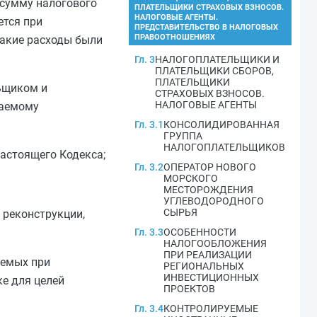
 сумму налогового
ПЛАТЕЛЬЩИКИ СТРАХОВЫХ ВЗНОСОВ.
НАЛОГОВЫЕ АГЕНТЫ.
ется при
ПРЕДСТАВИТЕЛЬСТВО В НАЛОГОВЫХ
ПРАВООТНОШЕНИЯХ
такие расходы были
Гл. 3
НАЛОГОПЛАТЕЛЬЩИКИ И
ПЛАТЕЛЬЩИКИ СБОРОВ,
ПЛАТЕЛЬЩИКИ
ьщиком и
СТРАХОВЫХ ВЗНОСОВ.
НАЛОГОВЫЕ АГЕНТЫ
ваемому
Гл. 3.1
КОНСОЛИДИРОВАННАЯ
ГРУППА
НАЛОГОПЛАТЕЛЬЩИКОВ
астоящего Кодекса;
Гл. 3.2
ОПЕРАТОР НОВОГО
МОРСКОГО
МЕСТОРОЖДЕНИЯ
УГЛЕВОДОРОДНОГО
СЫРЬЯ
 реконструкции,
Гл. 3.3
ОСОБЕННОСТИ
НАЛОГООБЛОЖЕНИЯ
ПРИ РЕАЛИЗАЦИИ
аемых при
РЕГИОНАЛЬНЫХ
ИНВЕСТИЦИОННЫХ
ке для целей
ПРОЕКТОВ
Гл. 3.4
КОНТРОЛИРУЕМЫЕ