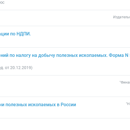
юс
Издательс
ации по НДПИ.
лений по налогу на добычу полезных ископаемых. Форма N
. от 20.12.2019)
"Финан
и полезных ископаемых в России
"Н