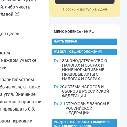
й, либо учесть
Пробный доступ на 2 дня
главой 25
МЕНЮ КОДЕКСА · НК РФ
для целей
ЧАСТЬ ПЕРВАЯ
РАЗДЕЛ I. ОБЩИЕ ПОЛОЖЕНИЯ
ается
а каждом участке
Гл. 1
ЗАКОНОДАТЕЛЬСТВО О
НАЛОГАХ И СБОРАХ И
ьей.
ИНЫЕ НОРМАТИВНЫЕ
ПРАВОВЫЕ АКТЫ О
НАЛОГАХ И СБОРАХ
Правительством
быча угля, а также
Гл. 2
СИСТЕМА НАЛОГОВ И
СБОРОВ В РОССИЙСКОЙ
а угля. Значение
ФЕДЕРАЦИИ
ливается в принятой
Гл. 2.1
СТРАХОВЫЕ ВЗНОСЫ В
РОССИЙСКОЙ
 превышать 0,3.
ФЕДЕРАЦИИ
овом периоде и
РАЗДЕЛ II. НАЛОГОПЛАТЕЛЬЩИКИ И
ПЛАТЕЛЬЩИКИ СБОРОВ,