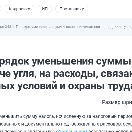
Кадровику
ИП
Поставщику
ья 343.1. Порядок уменьшения суммы налога, исчисленного при добыче угля,
орядок уменьшения суммы 
е угля, на расходы, связа
ых условий и охраны труд
Размер шри
меньшить сумму налога, исчисленную за налоговый период
снованных и документально подтвержденных расходов, ос
м периоде и связанных с
обеспечением
безопасных услови