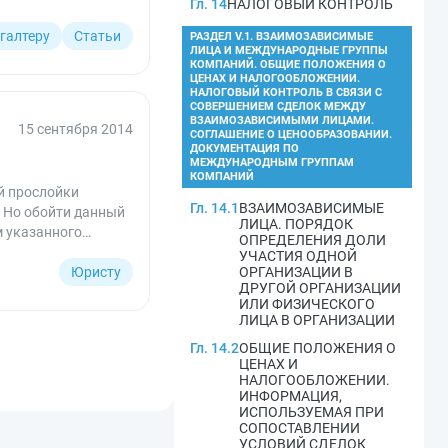
Гл. 14
НАЛОГОВЫЙ КОНТРОЛЬ
галтеру
Статьи
РАЗДЕЛ V.1. ВЗАИМОЗАВИСИМЫЕ
ЛИЦА И МЕЖДУНАРОДНЫЕ ГРУППЫ
КОМПАНИЙ. ОБЩИЕ ПОЛОЖЕНИЯ О
ЦЕНАХ И НАЛОГООБЛОЖЕНИИ.
НАЛОГОВЫЙ КОНТРОЛЬ В СВЯЗИ С
СОВЕРШЕНИЕМ СДЕЛОК МЕЖДУ
ВЗАИМОЗАВИСИМЫМИ ЛИЦАМИ.
15 сентября 2014
СОГЛАШЕНИЕ О ЦЕНООБРАЗОВАНИИ.
ДОКУМЕНТАЦИЯ ПО
МЕЖДУНАРОДНЫМ ГРУППАМ
КОМПАНИЙ
ой прослойки
Гл. 14.1
ВЗАИМОЗАВИСИМЫЕ
. Но обойти данный
ЛИЦА. ПОРЯДОК
м указанного
ОПРЕДЕЛЕНИЯ ДОЛИ
УЧАСТИЯ ОДНОЙ
Юристу
ОРГАНИЗАЦИИ В
ДРУГОЙ ОРГАНИЗАЦИИ
ИЛИ ФИЗИЧЕСКОГО
ЛИЦА В ОРГАНИЗАЦИИ
Гл. 14.2
ОБЩИЕ ПОЛОЖЕНИЯ О
ЦЕНАХ И
НАЛОГООБЛОЖЕНИИ.
ИНФОРМАЦИЯ,
ИСПОЛЬЗУЕМАЯ ПРИ
СОПОСТАВЛЕНИИ
УСЛОВИЙ СДЕЛОК