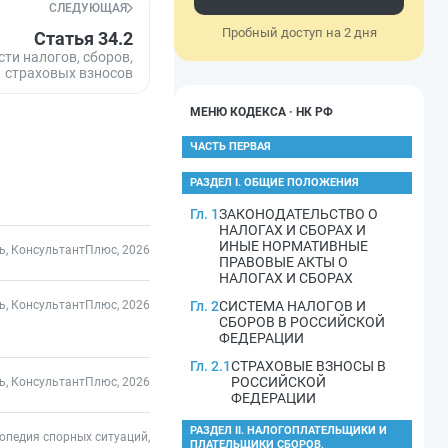
СЛЕДУЮЩАЯ
Пробный доступ на 2 дня
Статья 34.2
ти налогов, сборов,
страховых взносов
МЕНЮ КОДЕКСА · НК РФ
ЧАСТЬ ПЕРВАЯ
РАЗДЕЛ I. ОБЩИЕ ПОЛОЖЕНИЯ
Гл. 1
ЗАКОНОДАТЕЛЬСТВО О
НАЛОГАХ И СБОРАХ И
ИНЫЕ НОРМАТИВНЫЕ
ь, КонсультантПлюс, 2026
ПРАВОВЫЕ АКТЫ О
НАЛОГАХ И СБОРАХ
ь, КонсультантПлюс, 2026
Гл. 2
СИСТЕМА НАЛОГОВ И
СБОРОВ В РОССИЙСКОЙ
ФЕДЕРАЦИИ
Гл. 2.1
СТРАХОВЫЕ ВЗНОСЫ В
РОССИЙСКОЙ
ь, КонсультантПлюс, 2026
ФЕДЕРАЦИИ
РАЗДЕЛ II. НАЛОГОПЛАТЕЛЬЩИКИ И
опедия спорных ситуаций,
ПЛАТЕЛЬЩИКИ СБОРОВ,