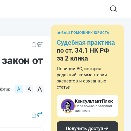
ВАШ ПОМОЩНИК ЮРИСТА
Судебная практика
по ст. 34.1 НК РФ
 закон от
за 2 клика
Позиции ВС, история
редакций, комментарии
экспертов и связанные
статьи.
фта:
КонсультантПлюс
Справочно-правовая
система
Получить доступ