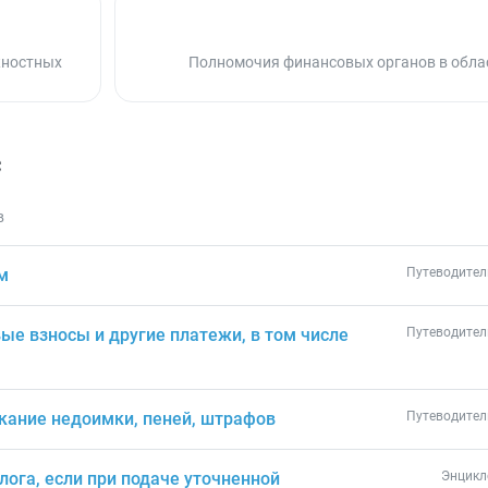
жностных
Полномочия финансовых органов в облас
с
в
м
Путеводител
ые взносы и другие платежи, в том числе
Путеводител
скание недоимки, пеней, штрафов
Путеводител
лога, если при подаче уточненной
Энцикл