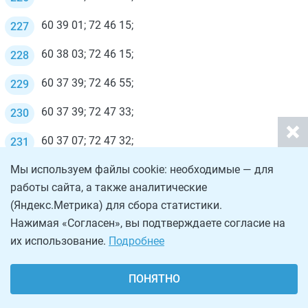
60 39 01; 72 46 15;
60 38 03; 72 46 15;
60 37 39; 72 46 55;
60 37 39; 72 47 33;
60 37 07; 72 47 32;
Мы используем файлы cookie: необходимые — для
60 37 07; 72 48 09;
работы сайта, а также аналитические
60 36 35; 72 47 49;
(Яндекс.Метрика) для сбора статистики.
Нажимая «Согласен», вы подтверждаете согласие на
60 35 51; 72 47 46;
их использование.
Подробнее
60 35 55; 72 50 16;
ПОНЯТНО
60 35 43; 72 52 05;