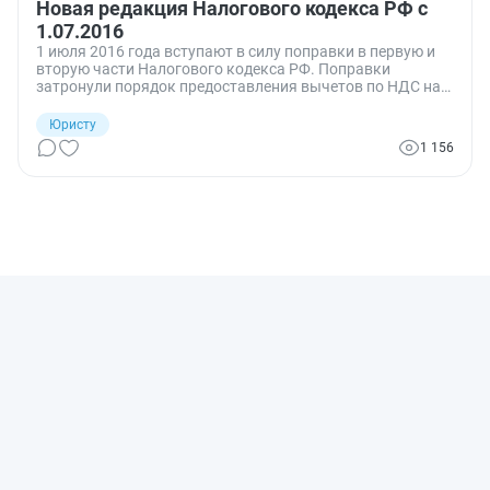
Новая редакция Налогового кодекса РФ с
1.07.2016
1 июля 2016 года вступают в силу поправки в первую и
вторую части Налогового кодекса РФ. Поправки
затронули порядок предоставления вычетов по НДС на
экспортные поставки, порядок сообщения о льготах на
имущественные налоги граждан и обязанность
Юристу
налогоплательщиков обеспечивать электронное
1 156
взаимодействие с ФНС.