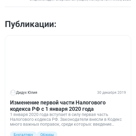
Публикации:
Дидух Юлия
30 декабря 2019
Изменение первой части Налогового
кодекса РФ с 1 января 2020 года
1 января 2020 года вступает в силу первая часть
Налогового кодекса РФ. Законодатели внесли в Кодекс
много важных поправок, среди которых: введение
понятия «инвестиционный проект» и льгот для его
участников, уточнение обязанности по предоставлению
Бухгалтеру
Обзоры