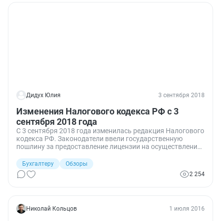
Дидух Юлия
3 сентября 2018
Изменения Налогового кодекса РФ с 3
сентября 2018 года
С 3 сентября 2018 года изменилась редакция Налогового
кодекса РФ. Законодатели ввели государственную
пошлину за предоставление лицензии на осуществление
энергосбытовой деятельности, а также за ее
переоформление и выдачу дубликата. Кроме того, с 3 до
Бухгалтеру
Обзоры
2 месяцев сокращается срок проведения камеральной
2 254
налоговой проверки декларации по НДС и уточняется
порядок проведения мероприятий налогового контроля.
Николай Кольцов
1 июля 2016