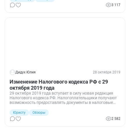
финансовой отчетности, изменение порядка зачета
3 117
единого налогового платежа физлица и порядка подачи
декларации по НДФЛ, уточнение обязанностей ПФР и
сопоставления финансовых условий сделок. Установлен
порядок проведения взаимосогласительной процедуры с
другими странами.
Дидух Юлия
28 октября 2019
Изменение Налогового кодекса РФ с 29
октября 2019 года
29 октября 2019 года вступает в силу новая редакция
Налогового кодекса РФ. Налогоплательщики получают
возможность предоставлять документы в налоговые
органы через МФЦ, налоговики при принятии решений о
возврате переплаты будут ориентироваться на срок
Юристу
Обзоры
принятия решений по камеральным проверкам, а
2 582
принципы исчисления и уплаты налога на ПСН
изменятся.