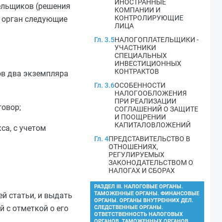
ИНОСТРАННЫЕ
ельщиков (решения
КОМПАНИИ И
КОНТРОЛИРУЮЩИЕ
й орган следующие
ЛИЦА
Гл. 3.5
НАЛОГОПЛАТЕЛЬЩИКИ -
УЧАСТНИКИ
СПЕЦИАЛЬНЫХ
ИНВЕСТИЦИОННЫХ
КОНТРАКТОВ
в два экземпляра
Гл. 3.6
ОСОБЕННОСТИ
НАЛОГООБЛОЖЕНИЯ
ПРИ РЕАЛИЗАЦИИ
овор;
СОГЛАШЕНИЙ О ЗАЩИТЕ
И ПООЩРЕНИИ
КАПИТАЛОВЛОЖЕНИЙ
са, с учетом
Гл. 4
ПРЕДСТАВИТЕЛЬСТВО В
ОТНОШЕНИЯХ,
РЕГУЛИРУЕМЫХ
ЗАКОНОДАТЕЛЬСТВОМ О
НАЛОГАХ И СБОРАХ
РАЗДЕЛ III. НАЛОГОВЫЕ ОРГАНЫ.
ТАМОЖЕННЫЕ ОРГАНЫ. ФИНАНСОВЫЕ
й статьи, и выдать
ОРГАНЫ. ОРГАНЫ ВНУТРЕННИХ ДЕЛ.
 с отметкой о его
СЛЕДСТВЕННЫЕ ОРГАНЫ.
ОТВЕТСТВЕННОСТЬ НАЛОГОВЫХ
ОРГАНОВ, ТАМОЖЕННЫХ ОРГАНОВ,