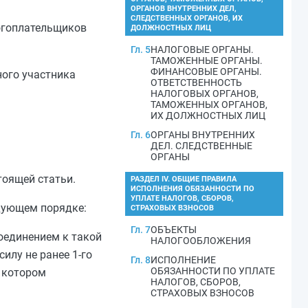
ОРГАНОВ ВНУТРЕННИХ ДЕЛ,
СЛЕДСТВЕННЫХ ОРГАНОВ, ИХ
огоплательщиков
ДОЛЖНОСТНЫХ ЛИЦ
Гл. 5
НАЛОГОВЫЕ ОРГАНЫ.
ТАМОЖЕННЫЕ ОРГАНЫ.
ФИНАНСОВЫЕ ОРГАНЫ.
ного участника
ОТВЕТСТВЕННОСТЬ
НАЛОГОВЫХ ОРГАНОВ,
ТАМОЖЕННЫХ ОРГАНОВ,
ИХ ДОЛЖНОСТНЫХ ЛИЦ
Гл. 6
ОРГАНЫ ВНУТРЕННИХ
ДЕЛ. СЛЕДСТВЕННЫЕ
ОРГАНЫ
оящей статьи.
РАЗДЕЛ IV. ОБЩИЕ ПРАВИЛА
ИСПОЛНЕНИЯ ОБЯЗАННОСТИ ПО
УПЛАТЕ НАЛОГОВ, СБОРОВ,
дующем порядке:
СТРАХОВЫХ ВЗНОСОВ
Гл. 7
ОБЪЕКТЫ
оединением к такой
НАЛОГООБЛОЖЕНИЯ
илу не ранее 1-го
Гл. 8
ИСПОЛНЕНИЕ
ОБЯЗАННОСТИ ПО УПЛАТЕ
в котором
НАЛОГОВ, СБОРОВ,
СТРАХОВЫХ ВЗНОСОВ