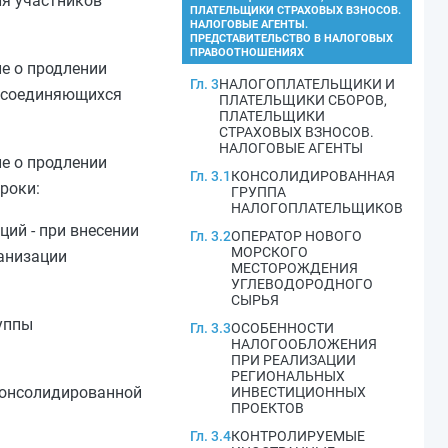
ля участников
ПЛАТЕЛЬЩИКИ СТРАХОВЫХ ВЗНОСОВ.
НАЛОГОВЫЕ АГЕНТЫ.
ПРЕДСТАВИТЕЛЬСТВО В НАЛОГОВЫХ
ПРАВООТНОШЕНИЯХ
е о продлении
Гл. 3
НАЛОГОПЛАТЕЛЬЩИКИ И
рисоединяющихся
ПЛАТЕЛЬЩИКИ СБОРОВ,
ПЛАТЕЛЬЩИКИ
СТРАХОВЫХ ВЗНОСОВ.
НАЛОГОВЫЕ АГЕНТЫ
е о продлении
Гл. 3.1
КОНСОЛИДИРОВАННАЯ
роки:
ГРУППА
НАЛОГОПЛАТЕЛЬЩИКОВ
ций - при внесении
Гл. 3.2
ОПЕРАТОР НОВОГО
МОРСКОГО
ганизации
МЕСТОРОЖДЕНИЯ
УГЛЕВОДОРОДНОГО
СЫРЬЯ
руппы
Гл. 3.3
ОСОБЕННОСТИ
НАЛОГООБЛОЖЕНИЯ
ПРИ РЕАЛИЗАЦИИ
РЕГИОНАЛЬНЫХ
 консолидированной
ИНВЕСТИЦИОННЫХ
ПРОЕКТОВ
Гл. 3.4
КОНТРОЛИРУЕМЫЕ