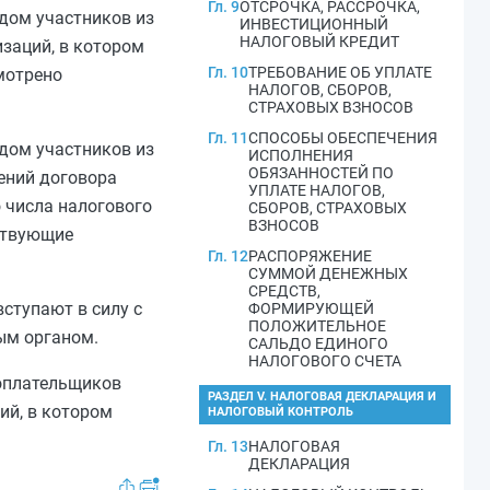
Гл. 9
ОТСРОЧКА, РАССРОЧКА,
дом участников из
ИНВЕСТИЦИОННЫЙ
НАЛОГОВЫЙ КРЕДИТ
изаций, в котором
Гл. 10
ТРЕБОВАНИЕ ОБ УПЛАТЕ
мотрено
НАЛОГОВ, СБОРОВ,
СТРАХОВЫХ ВЗНОСОВ
Гл. 11
СПОСОБЫ ОБЕСПЕЧЕНИЯ
дом участников из
ИСПОЛНЕНИЯ
ОБЯЗАННОСТЕЙ ПО
ений договора
УПЛАТЕ НАЛОГОВ,
о числа налогового
СБОРОВ, СТРАХОВЫХ
ВЗНОСОВ
тствующие
Гл. 12
РАСПОРЯЖЕНИЕ
СУММОЙ ДЕНЕЖНЫХ
СРЕДСТВ,
ступают в силу с
ФОРМИРУЮЩЕЙ
ПОЛОЖИТЕЛЬНОЕ
ым органом.
САЛЬДО ЕДИНОГО
НАЛОГОВОГО СЧЕТА
гоплательщиков
РАЗДЕЛ V. НАЛОГОВАЯ ДЕКЛАРАЦИЯ И
ий, в котором
НАЛОГОВЫЙ КОНТРОЛЬ
Гл. 13
НАЛОГОВАЯ
ДЕКЛАРАЦИЯ