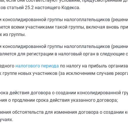
пы, если они соответствуют условиям, предусмотренным д
ков
статьей 25.2
настоящего Кодекса.
и консолидированной группы налогоплательщиков (решени
ается всеми участниками такой группы, включая вновь п
 из группы.
и консолидированной группы налогоплательщиков (решени
вляется для регистрации в налоговый орган в следующие с
редного
налогового периода
по налогу на прибыль организа
к группе новых участников (за исключением случаев реор
срока действия договора о создании консолидированной г
ния о продлении срока действия указанного договора;
овения обстоятельств для изменения договора о создании
учаях.