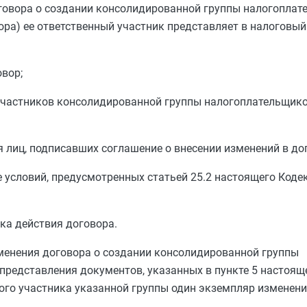
говора о создании консолидированной группы налогоплат
ора) ее ответственный участник представляет в налоговы
овор;
частников консолидированной группы налогоплательщико
лиц, подписавших соглашение о внесении изменений в дог
 условий, предусмотренных
статьей 25.2
настоящего Кодек
ка действия договора.
менения договора о создании консолидированной группы
 представления документов, указанных в
пункте 5
настояще
го участника указанной группы один экземпляр изменений