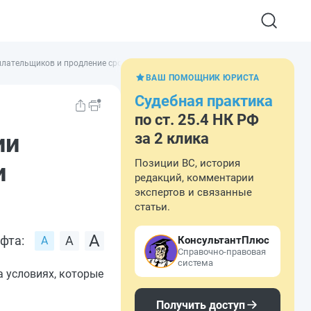
плательщиков и продление срока его действия
ВАШ ПОМОЩНИК ЮРИСТА
Судебная практика
по ст. 25.4 НК РФ
ии
за 2 клика
Позиции ВС, история
и
редакций, комментарии
экспертов и связанные
статьи.
фта:
КонсультантПлюс
Справочно-правовая
система
 условиях, которые
Получить доступ