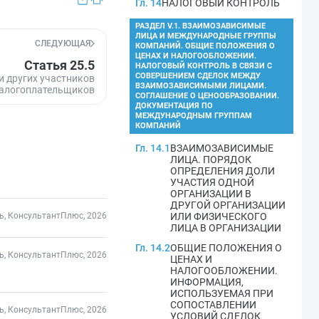
Гл. 14
НАЛОГОВЫЙ КОНТРОЛЬ
РАЗДЕЛ V.1. ВЗАИМОЗАВИСИМЫЕ
ЛИЦА И МЕЖДУНАРОДНЫЕ ГРУППЫ
СЛЕДУЮЩАЯ
КОМПАНИЙ. ОБЩИЕ ПОЛОЖЕНИЯ О
ЦЕНАХ И НАЛОГООБЛОЖЕНИИ.
Статья 25.5
НАЛОГОВЫЙ КОНТРОЛЬ В СВЯЗИ С
СОВЕРШЕНИЕМ СДЕЛОК МЕЖДУ
и других участников
ВЗАИМОЗАВИСИМЫМИ ЛИЦАМИ.
налогоплательщиков
СОГЛАШЕНИЕ О ЦЕНООБРАЗОВАНИИ.
ДОКУМЕНТАЦИЯ ПО
МЕЖДУНАРОДНЫМ ГРУППАМ
КОМПАНИЙ
Гл. 14.1
ВЗАИМОЗАВИСИМЫЕ
ЛИЦА. ПОРЯДОК
ОПРЕДЕЛЕНИЯ ДОЛИ
УЧАСТИЯ ОДНОЙ
ОРГАНИЗАЦИИ В
ДРУГОЙ ОРГАНИЗАЦИИ
ь, КонсультантПлюс, 2026
ИЛИ ФИЗИЧЕСКОГО
ЛИЦА В ОРГАНИЗАЦИИ
Гл. 14.2
ОБЩИЕ ПОЛОЖЕНИЯ О
ь, КонсультантПлюс, 2026
ЦЕНАХ И
НАЛОГООБЛОЖЕНИИ.
ИНФОРМАЦИЯ,
ИСПОЛЬЗУЕМАЯ ПРИ
СОПОСТАВЛЕНИИ
ь, КонсультантПлюс, 2026
УСЛОВИЙ СДЕЛОК