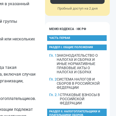
ия в указанный
Пробный доступ на 2 дня
й группы
МЕНЮ КОДЕКСА · НК РФ
ЧАСТЬ ПЕРВАЯ
ой или нескольких
РАЗДЕЛ I. ОБЩИЕ ПОЛОЖЕНИЯ
Гл. 1
ЗАКОНОДАТЕЛЬСТВО О
НАЛОГАХ И СБОРАХ И
ИНЫЕ НОРМАТИВНЫЕ
да такая
ПРАВОВЫЕ АКТЫ О
НАЛОГАХ И СБОРАХ
а, включая случаи
Гл. 2
СИСТЕМА НАЛОГОВ И
организации,
СБОРОВ В РОССИЙСКОЙ
ФЕДЕРАЦИИ
Гл. 2.1
СТРАХОВЫЕ ВЗНОСЫ В
логоплательщиков.
РОССИЙСКОЙ
ФЕДЕРАЦИИ
изации подлежат
РАЗДЕЛ II. НАЛОГОПЛАТЕЛЬЩИКИ И
ПЛАТЕЛЬЩИКИ СБОРОВ,