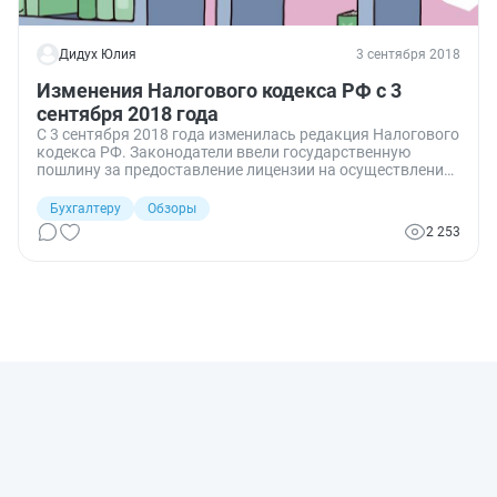
Дидух Юлия
3 сентября 2018
Изменения Налогового кодекса РФ с 3
сентября 2018 года
С 3 сентября 2018 года изменилась редакция Налогового
кодекса РФ. Законодатели ввели государственную
пошлину за предоставление лицензии на осуществление
энергосбытовой деятельности, а также за ее
переоформление и выдачу дубликата. Кроме того, с 3 до
Бухгалтеру
Обзоры
2 месяцев сокращается срок проведения камеральной
2 253
налоговой проверки декларации по НДС и уточняется
порядок проведения мероприятий налогового контроля.