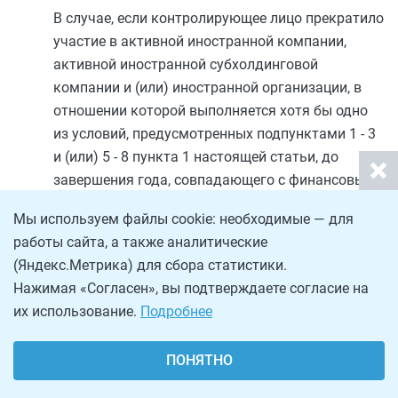
В случае, если контролирующее лицо прекратило
участие в активной иностранной компании,
активной иностранной субхолдинговой
компании и (или) иностранной организации, в
отношении которой выполняется хотя бы одно
из условий, предусмотренных
подпунктами 1
-
3
и (или)
5
-
8 пункта 1
настоящей статьи, до
завершения года, совпадающего с финансовым
годом в соответствии с личным законом
Мы используем файлы cookie: необходимые — для
иностранной холдинговой компании и (или)
работы сайта, а также аналитические
иностранной субхолдинговой компании,
(Яндекс.Метрика) для сбора статистики.
определение доходов, указанных в настоящем
Нажимая «Согласен», вы подтверждаете согласие на
пункте, осуществляется по данным финансовой
их использование.
Подробнее
отчетности, составленной за предшествующий
финансовый год.
ПОНЯТНО
Прибыль контролируемой иностранной