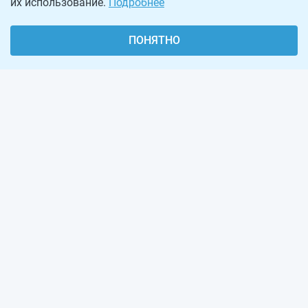
их использование.
Подробнее
ПОНЯТНО
О проекте
Реклама на сайте
Рассылка
Обратная связь
Наша команда
Вакансии
Виджеты калькуляторов
ООО «ППТ»
. Санкт-Петербург, Рыбацкий проспект,