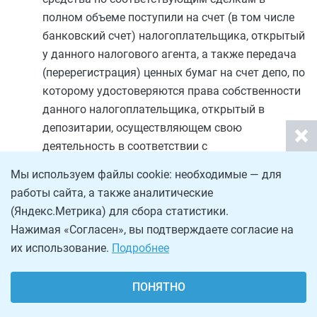
полном объеме поступили на счет (в том числе
банковский счет) налогоплательщика, открытый
у данного налогового агента, а также передача
(перерегистрация) ценных бумаг на счет депо, по
которому удостоверяются права собственности
данного налогоплательщика, открытый в
депозитарии, осуществляющем свою
деятельность в соответствии с
законодательством Российской Федерации.
Мы используем файлы cookie: необходимые — для
работы сайта, а также аналитические
При выплате дохода в натуральной форме
(Яндекс.Метрика) для сбора статистики.
сумма выплаты определяется как сумма
Нажимая «Согласен», вы подтверждаете согласие на
фактически произведенных и документально
их использование.
Подробнее
подтвержденных расходов на приобретение
ценных бумаг, передаваемых
налогоплательщику или иному лицу.
ПОНЯТНО
Для определения налоговой базы налоговый