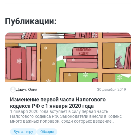
Публикации:
Дидух Юлия
30 декабря 2019
Изменение первой части Налогового
кодекса РФ с 1 января 2020 года
1 января 2020 года вступает в силу первая часть
Налогового кодекса РФ. Законодатели внесли в Кодекс
много важных поправок, среди которых: введение
понятия «инвестиционный проект» и льгот для его
участников, уточнение обязанности по предоставлению
Бухгалтеру
Обзоры
финансовой отчетности, изменение порядка зачета