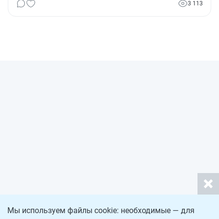
3 113
единого налогового платежа физлица и порядка подачи
декларации по НДФЛ, уточнение обязанностей ПФР и
сопоставления финансовых условий сделок. Установлен
порядок проведения взаимосогласительной процедуры с
другими странами.
Мы используем файлы cookie: необходимые — для