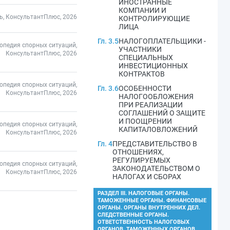
ИНОСТРАННЫЕ
КОМПАНИИ И
ь, КонсультантПлюс, 2026
КОНТРОЛИРУЮЩИЕ
ЛИЦА
Гл. 3.5
НАЛОГОПЛАТЕЛЬЩИКИ -
опедия спорных ситуаций,
УЧАСТНИКИ
КонсультантПлюс, 2026
СПЕЦИАЛЬНЫХ
ИНВЕСТИЦИОННЫХ
КОНТРАКТОВ
опедия спорных ситуаций,
Гл. 3.6
ОСОБЕННОСТИ
КонсультантПлюс, 2026
НАЛОГООБЛОЖЕНИЯ
ПРИ РЕАЛИЗАЦИИ
СОГЛАШЕНИЙ О ЗАЩИТЕ
И ПООЩРЕНИИ
опедия спорных ситуаций,
КАПИТАЛОВЛОЖЕНИЙ
КонсультантПлюс, 2026
Гл. 4
ПРЕДСТАВИТЕЛЬСТВО В
ОТНОШЕНИЯХ,
РЕГУЛИРУЕМЫХ
опедия спорных ситуаций,
ЗАКОНОДАТЕЛЬСТВОМ О
КонсультантПлюс, 2026
НАЛОГАХ И СБОРАХ
РАЗДЕЛ III. НАЛОГОВЫЕ ОРГАНЫ.
ТАМОЖЕННЫЕ ОРГАНЫ. ФИНАНСОВЫЕ
ОРГАНЫ. ОРГАНЫ ВНУТРЕННИХ ДЕЛ.
СЛЕДСТВЕННЫЕ ОРГАНЫ.
ОТВЕТСТВЕННОСТЬ НАЛОГОВЫХ
ОРГАНОВ, ТАМОЖЕННЫХ ОРГАНОВ,