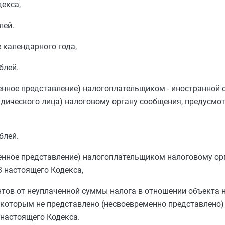
екса,
лей.
 календарного года,
блей.
нное представление) налогоплательщиком - иностранной 
идического лица) налоговому органу сообщения, предусмо
блей.
енное представление) налогоплательщиком налоговому ор
3
настоящего Кодекса,
нтов от неуплаченной суммы налога в отношении объекта
о которым не представлено (несвоевременно представлено)
настоящего Кодекса.