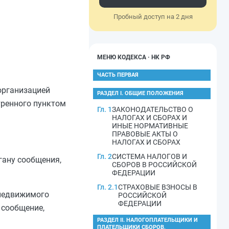
Пробный доступ на 2 дня
МЕНЮ КОДЕКСА · НК РФ
ЧАСТЬ ПЕРВАЯ
организацией
РАЗДЕЛ I. ОБЩИЕ ПОЛОЖЕНИЯ
тренного
пунктом
Гл. 1
ЗАКОНОДАТЕЛЬСТВО О
НАЛОГАХ И СБОРАХ И
ИНЫЕ НОРМАТИВНЫЕ
ПРАВОВЫЕ АКТЫ О
НАЛОГАХ И СБОРАХ
Гл. 2
СИСТЕМА НАЛОГОВ И
гану сообщения,
СБОРОВ В РОССИЙСКОЙ
ФЕДЕРАЦИИ
Гл. 2.1
СТРАХОВЫЕ ВЗНОСЫ В
 недвижимого
РОССИЙСКОЙ
ФЕДЕРАЦИИ
 сообщение,
РАЗДЕЛ II. НАЛОГОПЛАТЕЛЬЩИКИ И
ПЛАТЕЛЬЩИКИ СБОРОВ,