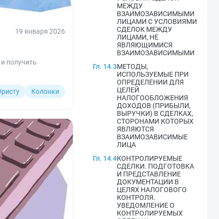
МЕЖДУ
ВЗАИМОЗАВИСИМЫМИ
ЛИЦАМИ С УСЛОВИЯМИ
СДЕЛОК МЕЖДУ
19 января 2026
ЛИЦАМИ, НЕ
ЯВЛЯЮЩИМИСЯ
ВЗАИМОЗАВИСИМЫМИ
 и получить
Гл. 14.3
МЕТОДЫ,
ИСПОЛЬЗУЕМЫЕ ПРИ
ОПРЕДЕЛЕНИИ ДЛЯ
ЦЕЛЕЙ
ристу
Колонки
НАЛОГООБЛОЖЕНИЯ
ДОХОДОВ (ПРИБЫЛИ,
ВЫРУЧКИ) В СДЕЛКАХ,
СТОРОНАМИ КОТОРЫХ
ЯВЛЯЮТСЯ
ВЗАИМОЗАВИСИМЫЕ
ЛИЦА
Гл. 14.4
КОНТРОЛИРУЕМЫЕ
СДЕЛКИ. ПОДГОТОВКА
И ПРЕДСТАВЛЕНИЕ
ДОКУМЕНТАЦИИ В
ЦЕЛЯХ НАЛОГОВОГО
КОНТРОЛЯ.
УВЕДОМЛЕНИЕ О
КОНТРОЛИРУЕМЫХ