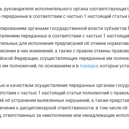
ть руководителя исполнительного органа соответствующег
 переданные в соответствии с
частью 1
настоящей статьи 
улированием органами государственной власти субъектов 
твлением переданных в соответствии с
частью 1
настоящей
ательных для исполнения предписаний об отмене нормати
несении в них изменений, а также с правом отмены правов
йской Федерации, осуществляющих переданные им полномо
 им полномочий, по основаниям и в
порядке
, которые уст
ю и качеством осуществления переданных органам госуд
етствии с
частью 1
настоящей статьи полномочий с право
й об устранении выявленных нарушений, а также предста
лечении к дисциплинарной ответственности, в том числе о
, ответственных за неисполнение или ненадлежащее испо