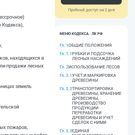
Пробный доступ на 2 дня
ессрочное)
 Кодекса),
МЕНЮ КОДЕКСА · ЛК РФ
;
Гл. 1
ОБЩИЕ ПОЛОЖЕНИЯ
Гл. 1.1
РУБКИ И ПОДСОЧКА
ков, находящихся в
ЛЕСНЫХ НАСАЖДЕНИЙ
пли-продажи лесных
Гл. 2
ИСПОЛЬЗОВАНИЕ ЛЕСОВ
Гл. 2.1
УЧЕТ И МАРКИРОВКА
ДРЕВЕСИНЫ
аницах земель
Гл. 2.2
ТРАНСПОРТИРОВКА
ДРЕВЕСИНЫ, ХРАНЕНИЕ
ДРЕВЕСИНЫ,
ПРОИЗВОДСТВО
тельской
ПРОДУКЦИИ
ПЕРЕРАБОТКИ
ДРЕВЕСИНЫ И УЧЕТ
СДЕЛОК С НИМИ
ных пожаров,
Гл. 2.3
ЕДИНАЯ