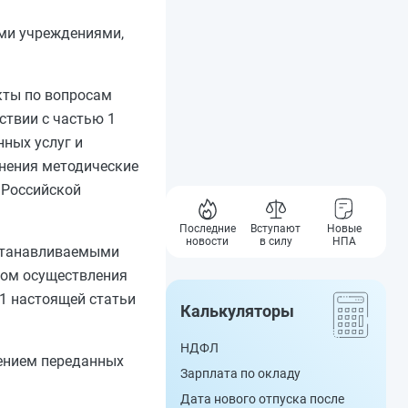
ыми учреждениями,
кты по вопросам
ствии с
частью 1
ных услуг и
лнения методические
 Российской
Последние
Вступают
Новые
новости
в силу
НПА
устанавливаемыми
вом осуществления
1
настоящей статьи
Калькуляторы
НДФЛ
лением переданных
Зарплата по окладу
Дата нового отпуска после