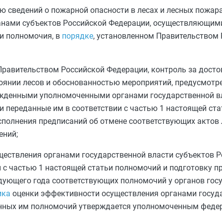
ю сведений о пожарной опасности в лесах и лесных пожар
нами субъектов Российской Федерации, осуществляющими
и полномочия, в
порядке
, установленном Правительством
Правительством Российской Федерации, контроль за дост
тоянии лесов и обоснованностью мероприятий, предусмотр
ржденными уполномоченными органами государственной в
 переданные им в соответствии с
частью 1
настоящей ста
сполнения предписаний об отмене соответствующих актов
ений;
ществления органами государственной власти субъектов 
и с
частью 1
настоящей статьи полномочий и подготовку п
едующего года соответствующих полномочий у органов гос
ика
оценки эффективности осуществления органами госуд
анных им полномочий утверждается уполномоченным фед