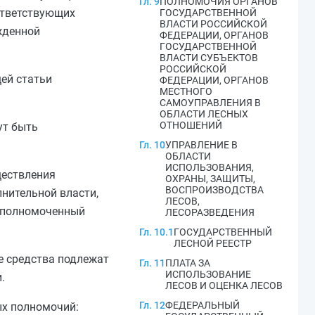
Гл. 9
ПОЛНОМОЧИЯ ОРГАНОВ
ответствующих
ГОСУДАРСТВЕННОЙ
ВЛАСТИ РОССИЙСКОЙ
жденной
ФЕДЕРАЦИИ, ОРГАНОВ
ГОСУДАРСТВЕННОЙ
ВЛАСТИ СУБЪЕКТОВ
РОССИЙСКОЙ
ей статьи
ФЕДЕРАЦИИ, ОРГАНОВ
МЕСТНОГО
САМОУПРАВЛЕНИЯ В
ОБЛАСТИ ЛЕСНЫХ
ОТНОШЕНИЙ
ут быть
Гл. 10
УПРАВЛЕНИЕ В
ОБЛАСТИ
ИСПОЛЬЗОВАНИЯ,
ществления
ОХРАНЫ, ЗАЩИТЫ,
ВОСПРОИЗВОДСТВА
нительной власти,
ЛЕСОВ,
 уполномоченный
ЛЕСОРАЗВЕДЕНИЯ
Гл. 10.1
ГОСУДАРСТВЕННЫЙ
ЛЕСНОЙ РЕЕСТР
е средства подлежат
Гл. 11
ПЛАТА ЗА
ИСПОЛЬЗОВАНИЕ
.
ЛЕСОВ И ОЦЕНКА ЛЕСОВ
Гл. 12
ФЕДЕРАЛЬНЫЙ
ых полномочий: