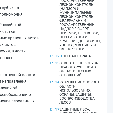
ГОСУДАРСТВЕННЫЙ
ЛЕСНОЙ КОНТРОЛЬ
о субъекта
(НАДЗОР) И
МУНИЦИПАЛЬНЫЙ
полномочия;
ЛЕСНОЙ КОНТРОЛЬ.
ФЕДЕРАЛЬНЫЙ
Российской
ГОСУДАРСТВЕННЫЙ
НАДЗОР В СФЕРЕ
 статьи
ПРИЕМКИ, ПЕРЕВОЗКИ,
ПЕРЕРАБОТКИ И
вных правовых актов
ХРАНЕНИЯ ДРЕВЕСИНЫ,
ых актов
УЧЕТА ДРЕВЕСИНЫ И
СДЕЛОК С НЕЙ
чия, в части,
Гл. 12.1
ЛЕСНАЯ ОХРАНА
ановлены
Гл. 13
ОТВЕТСТВЕННОСТЬ ЗА
ПРАВОНАРУШЕНИЯ В
ОБЛАСТИ ЛЕСНЫХ
арственной власти
ОТНОШЕНИЙ
м направления
Гл. 14
РАЗРЕШЕНИЕ СПОРОВ В
ОБЛАСТИ
влений об
ИСПОЛЬЗОВАНИЯ,
б освобождении от
ОХРАНЫ, ЗАЩИТЫ,
ВОСПРОИЗВОДСТВА
лнение переданных
ЛЕСОВ
Гл. 17
ЗАЩИТНЫЕ ЛЕСА,