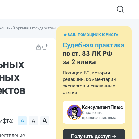
ношений органам государственной власти субъектов Российской Федерации
ВАШ ПОМОЩНИК ЮРИСТА
Судебная практика
по ст. 83 ЛК РФ
льных
за 2 клика
Позиции ВС, история
сных
редакций, комментарии
экспертов и связанные
ектов
статьи.
КонсультантПлюс
Справочно-
правовая система
ифта:
ществление
Получить доступ