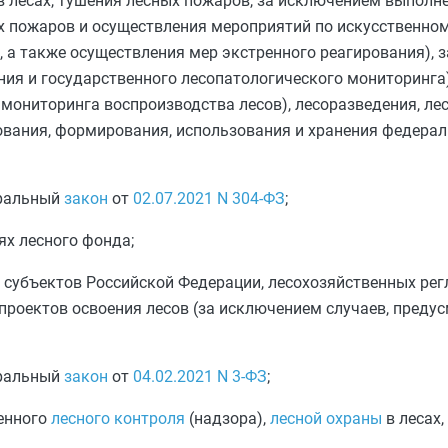
в лесах, тушения лесных пожаров, за исключением выполн
ых пожаров и осуществления мероприятий по искусственн
 а также осуществления мер экстренного реагирования), з
ия и государственного лесопатологического мониторинга)
 мониторинга воспроизводства лесов), лесоразведения, ле
ования, формирования, использования и хранения федера
деральный
закон
от
02.07.2021
N 304-ФЗ
;
ях лесного фонда;
 субъектов Российской Федерации, лесохозяйственных рег
проектов освоения лесов (за исключением случаев, пред
деральный
закон
от
04.02.2021
N 3-ФЗ
;
енного
лесного контроля
(надзора),
лесной охраны
в лесах