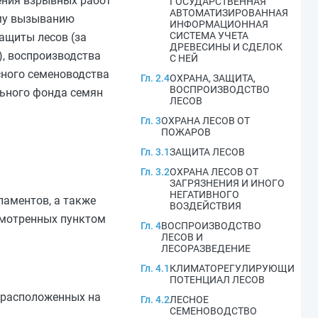
ения взрывных работ
ГОСУДАРСТВЕННАЯ
АВТОМАТИЗИРОВАННАЯ
ому вызыванию
ИНФОРМАЦИОННАЯ
СИСТЕМА УЧЕТА
ащиты лесов (за
ДРЕВЕСИНЫ И СДЕЛОК
, воспроизводства
С НЕЙ
сного семеноводства
Гл. 2.4
ОХРАНА, ЗАЩИТА,
ВОСПРОИЗВОДСТВО
льного фонда семян
ЛЕСОВ
Гл. 3
ОХРАНА ЛЕСОВ ОТ
ПОЖАРОВ
Гл. 3.1
ЗАЩИТА ЛЕСОВ
Гл. 3.2
ОХРАНА ЛЕСОВ ОТ
ЗАГРЯЗНЕНИЯ И ИНОГО
НЕГАТИВНОГО
ламентов, а также
ВОЗДЕЙСТВИЯ
усмотренных
пунктом
Гл. 4
ВОСПРОИЗВОДСТВО
ЛЕСОВ И
ЛЕСОРАЗВЕДЕНИЕ
Гл. 4.1
КЛИМАТОРЕГУЛИРУЮЩИЙ
ПОТЕНЦИАЛ ЛЕСОВ
, расположенных на
Гл. 4.2
ЛЕСНОЕ
СЕМЕНОВОДСТВО