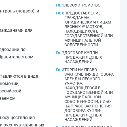
Гл. 5
ЛЕСОУСТРОЙСТВО
троль (надзор), и
Гл. 6
ПРЕДОСТАВЛЕНИЕ
ГРАЖДАНАМ,
ЮРИДИЧЕСКИМ ЛИЦАМ
ЛЕСНЫХ УЧАСТКОВ,
гражданами для
НАХОДЯЩИХСЯ В
ГОСУДАРСТВЕННОЙ ИЛИ
МУНИЦИПАЛЬНОЙ
СОБСТВЕННОСТИ
едерации по
Гл. 7
ДОГОВОР КУПЛИ-
Правительством
ПРОДАЖИ ЛЕСНЫХ
НАСАЖДЕНИЙ
Гл. 8
ТОРГИ НА ПРАВО
ЗАКЛЮЧЕНИЯ ДОГОВОРА
тавляются в виде
АРЕНДЫ ЛЕСНОГО
лномочий,
УЧАСТКА,
НАХОДЯЩЕГОСЯ В
оссийской
ГОСУДАРСТВЕННОЙ ИЛИ
МУНИЦИПАЛЬНОЙ
иваемом
СОБСТВЕННОСТИ, ЛИБО
НА ПРАВО ЗАКЛЮЧЕНИЯ
ДОГОВОРА КУПЛИ-
ПРОДАЖИ ЛЕСНЫХ
я осуществления
НАСАЖДЕНИЙ
ди эксплуатационных