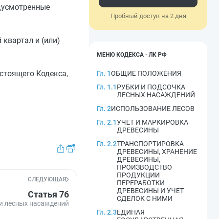
едусмотренные
Пробный доступ на 2 дня
квартал и (или)
МЕНЮ КОДЕКСА · ЛК РФ
стоящего Кодекса,
Гл. 1
ОБЩИЕ ПОЛОЖЕНИЯ
Гл. 1.1
РУБКИ И ПОДСОЧКА
ЛЕСНЫХ НАСАЖДЕНИЙ
Гл. 2
ИСПОЛЬЗОВАНИЕ ЛЕСОВ
Гл. 2.1
УЧЕТ И МАРКИРОВКА
ДРЕВЕСИНЫ
Гл. 2.2
ТРАНСПОРТИРОВКА
ДРЕВЕСИНЫ, ХРАНЕНИЕ
ДРЕВЕСИНЫ,
ПРОИЗВОДСТВО
ПРОДУКЦИИ
СЛЕДУЮЩАЯ
ПЕРЕРАБОТКИ
ДРЕВЕСИНЫ И УЧЕТ
Статья 76
СДЕЛОК С НИМИ
и лесных насаждений
Гл. 2.3
ЕДИНАЯ