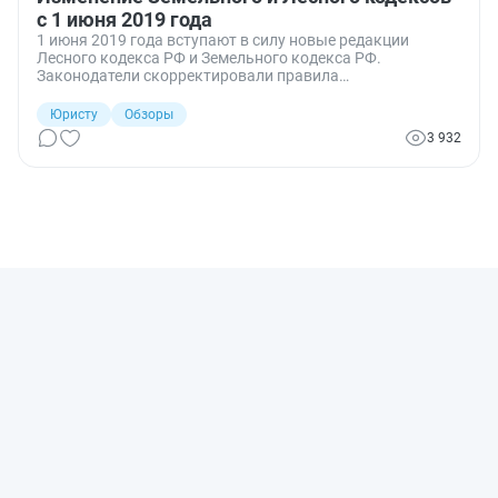
с 1 июня 2019 года
1 июня 2019 года вступают в силу новые редакции
Лесного кодекса РФ и Земельного кодекса РФ.
Законодатели скорректировали правила
предоставления лесных участков в безвозмездное
пользование гражданам и организациям.
Юристу
Обзоры
3 932