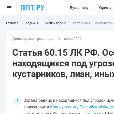
Бухгалтеру
Юристу
Главная
Кодексы
Лесной кодекс
Статья 60.15. Особенности 
Действующая редакция ⸱
от 1 июля 2026
Статья 60.15 ЛК РФ. О
находящихся под угроз
кустарников, лиан, ины
Охрана редких и находящихся под угрозой исче
занесенных в
Красную книгу Российской Феде
соответствии с Федеральным
законом
от 10 я