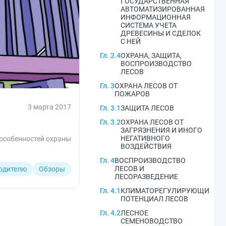
ГОСУДАРСТВЕННАЯ
АВТОМАТИЗИРОВАННАЯ
ИНФОРМАЦИОННАЯ
СИСТЕМА УЧЕТА
ДРЕВЕСИНЫ И СДЕЛОК
С НЕЙ
Гл. 2.4
ОХРАНА, ЗАЩИТА,
ВОСПРОИЗВОДСТВО
ЛЕСОВ
Гл. 3
ОХРАНА ЛЕСОВ ОТ
ПОЖАРОВ
3 марта 2017
Гл. 3.1
ЗАЩИТА ЛЕСОВ
Гл. 3.2
ОХРАНА ЛЕСОВ ОТ
ЗАГРЯЗНЕНИЯ И ИНОГО
НЕГАТИВНОГО
 особенностей охраны
ВОЗДЕЙСТВИЯ
Гл. 4
ВОСПРОИЗВОДСТВО
ЛЕСОВ И
одителю
Обзоры
ЛЕСОРАЗВЕДЕНИЕ
Гл. 4.1
КЛИМАТОРЕГУЛИРУЮЩИЙ
ПОТЕНЦИАЛ ЛЕСОВ
Гл. 4.2
ЛЕСНОЕ
СЕМЕНОВОДСТВО