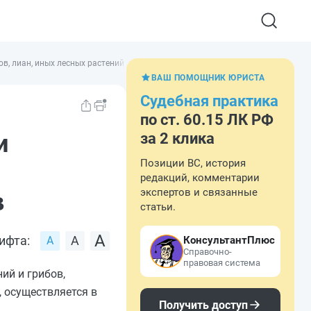
в, лиан, иных лесных растений и грибов
ВАШ ПОМОЩНИК ЮРИСТА
Судебная практика
по ст. 60.15 ЛК РФ
и
за 2 клика
Позиции ВС, история
,
редакций, комментарии
экспертов и связанные
в
статьи.
ифта:
КонсультантПлюс
Справочно-
правовая система
ий и грибов,
 осуществляется в
Получить доступ