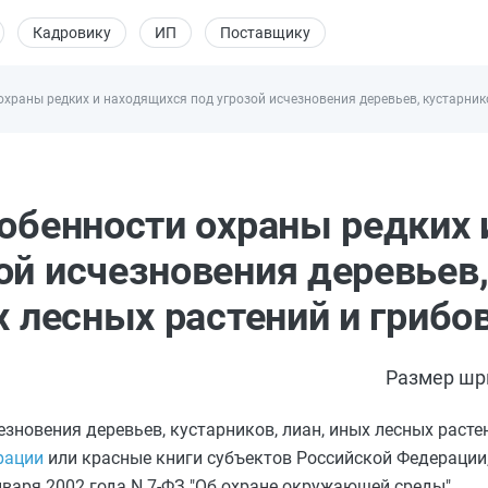
Кадровику
ИП
Поставщику
охраны редких и находящихся под угрозой исчезновения деревьев, кустарнико
собенности охраны редких 
ой исчезновения деревьев
х лесных растений и грибо
Размер шр
зновения деревьев, кустарников, лиан, иных лесных растен
рации
или красные книги субъектов Российской Федерации,
нваря 2002 года N 7-ФЗ "Об охране окружающей среды".