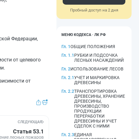
Пробный доступ на 2 дня
МЕНЮ КОДЕКСА · ЛК РФ
ской Федерации,
Гл. 1
ОБЩИЕ ПОЛОЖЕНИЯ
Гл. 1.1
РУБКИ И ПОДСОЧКА
ости от целевого
ЛЕСНЫХ НАСАЖДЕНИЙ
и.
Гл. 2
ИСПОЛЬЗОВАНИЕ ЛЕСОВ
Гл. 2.1
УЧЕТ И МАРКИРОВКА
висимости от
ДРЕВЕСИНЫ
Гл. 2.2
ТРАНСПОРТИРОВКА
ДРЕВЕСИНЫ, ХРАНЕНИЕ
ДРЕВЕСИНЫ,
ПРОИЗВОДСТВО
ПРОДУКЦИИ
ПЕРЕРАБОТКИ
ДРЕВЕСИНЫ И УЧЕТ
СЛЕДУЮЩАЯ
СДЕЛОК С НИМИ
Статья 53.1
Гл. 2.3
ЕДИНАЯ
ение лесных пожаров