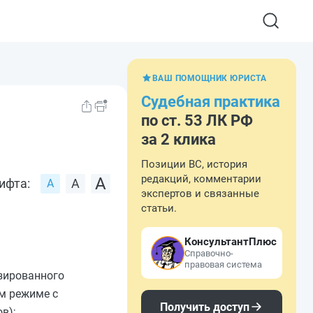
ВАШ ПОМОЩНИК ЮРИСТА
Судебная практика
по ст. 53 ЛК РФ
за 2 клика
Позиции ВС, история
редакций, комментарии
ифта:
экспертов и связанные
статьи.
КонсультантПлюс
Справочно-
правовая система
изированного
м режиме с
Получить доступ
в);