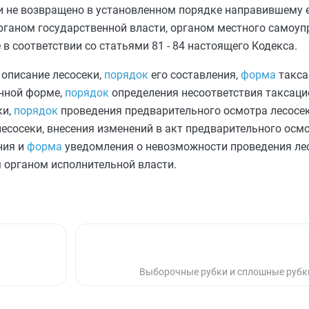
ки не возвращено в установленном порядке направившему е
рганом государственной власти, органом местного самоуп
в соответствии со
статьями 81
-
84
настоящего Кодекса.
описание лесосеки,
порядок
его составления,
форма
такса
онной форме,
порядок
определения несоответствия таксаци
ки,
порядок
проведения предварительного осмотра лесосе
есосеки, внесения изменений в акт предварительного осмо
ния и
форма
уведомления о невозможности проведения ле
органом исполнительной власти.
Выборочные рубки и сплошные рубк