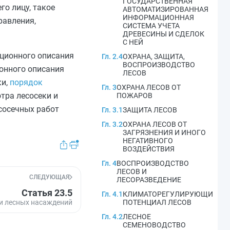
ГОСУДАРСТВЕННАЯ
го лицу, такое
АВТОМАТИЗИРОВАННАЯ
ИНФОРМАЦИОННАЯ
равления,
СИСТЕМА УЧЕТА
ДРЕВЕСИНЫ И СДЕЛОК
С НЕЙ
ционного описания
Гл. 2.4
ОХРАНА, ЗАЩИТА,
ВОСПРОИЗВОДСТВО
онного описания
ЛЕСОВ
ки,
порядок
Гл. 3
ОХРАНА ЛЕСОВ ОТ
тра лесосеки и
ПОЖАРОВ
сосечных работ
Гл. 3.1
ЗАЩИТА ЛЕСОВ
Гл. 3.2
ОХРАНА ЛЕСОВ ОТ
ЗАГРЯЗНЕНИЯ И ИНОГО
НЕГАТИВНОГО
ВОЗДЕЙСТВИЯ
Гл. 4
ВОСПРОИЗВОДСТВО
ЛЕСОВ И
СЛЕДУЮЩАЯ
ЛЕСОРАЗВЕДЕНИЕ
Статья 23.5
Гл. 4.1
КЛИМАТОРЕГУЛИРУЮЩИЙ
и лесных насаждений
ПОТЕНЦИАЛ ЛЕСОВ
Гл. 4.2
ЛЕСНОЕ
СЕМЕНОВОДСТВО