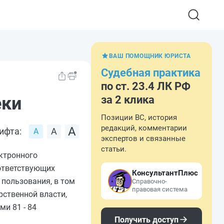
ВАШ ПОМОЩНИК ЮРИСТА
Судебная практика
по ст. 23.4 ЛК РФ
еки
за 2 клика
Позиции ВС, история
редакций, комментарии
ифта:
экспертов и связанные
статьи.
ектронного
оответствующих
КонсультантПлюс
пользования, в том
Справочно-
правовая система
рственной власти,
ями 81
-
84
Получить доступ