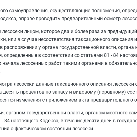
ного самоуправления, осуществляющие полномочия, опред
одекса, вправе проводить предварительный осмотр лесосе
 лесосеки лицом, которое два и более раза за предыдущи
ки, или в случае несоответствия таксационного описания
 распоряжении у органа государственной власти, органа 
, определенные в соответствии со
статьями 81
-
84
настоящ
го начала лесосечных работ такими органами в обязательн
.
смотра лесосеки данные таксационного описания лесосеки 
а десять процентов по запасу и видовому (породному) сост
осятся изменения с приложением акта предварительного о
и, органом государственной власти, органом местного са
1
-
84
настоящего Кодекса, в течение десяти дней в государ
ения о фактическом состоянии лесосеки.