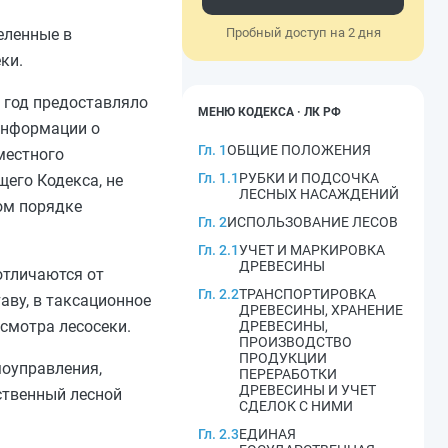
еленные в
Пробный доступ на 2 дня
ки.
й год предоставляло
МЕНЮ КОДЕКСА · ЛК РФ
 информации о
Гл. 1
ОБЩИЕ ПОЛОЖЕНИЯ
местного
Гл. 1.1
РУБКИ И ПОДСОЧКА
его Кодекса, не
ЛЕСНЫХ НАСАЖДЕНИЙ
ом порядке
Гл. 2
ИСПОЛЬЗОВАНИЕ ЛЕСОВ
Гл. 2.1
УЧЕТ И МАРКИРОВКА
ДРЕВЕСИНЫ
отличаются от
Гл. 2.2
ТРАНСПОРТИРОВКА
аву, в таксационное
ДРЕВЕСИНЫ, ХРАНЕНИЕ
смотра лесосеки.
ДРЕВЕСИНЫ,
ПРОИЗВОДСТВО
ПРОДУКЦИИ
моуправления,
ПЕРЕРАБОТКИ
ДРЕВЕСИНЫ И УЧЕТ
ственный лесной
СДЕЛОК С НИМИ
Гл. 2.3
ЕДИНАЯ