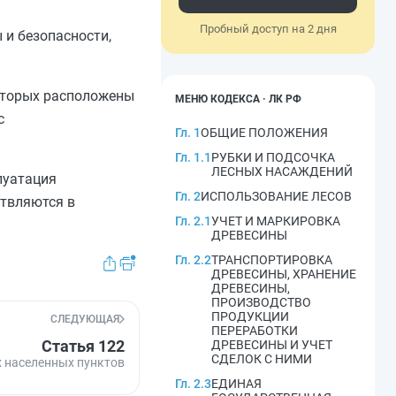
Пробный доступ на 2 дня
 и безопасности,
которых расположены
МЕНЮ КОДЕКСА · ЛК РФ
с
Гл. 1
ОБЩИЕ ПОЛОЖЕНИЯ
Гл. 1.1
РУБКИ И ПОДСОЧКА
ЛЕСНЫХ НАСАЖДЕНИЙ
луатация
Гл. 2
ИСПОЛЬЗОВАНИЕ ЛЕСОВ
ствляются в
Гл. 2.1
УЧЕТ И МАРКИРОВКА
ДРЕВЕСИНЫ
Гл. 2.2
ТРАНСПОРТИРОВКА
ДРЕВЕСИНЫ, ХРАНЕНИЕ
ДРЕВЕСИНЫ,
ПРОИЗВОДСТВО
ПРОДУКЦИИ
СЛЕДУЮЩАЯ
ПЕРЕРАБОТКИ
Статья 122
ДРЕВЕСИНЫ И УЧЕТ
СДЕЛОК С НИМИ
х населенных пунктов
Гл. 2.3
ЕДИНАЯ