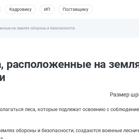
Кадровику
ИП
Поставщику
женные на землях обороны и безопасности
а, расположенные на земл
и
Размер шр
полагаться леса, которые подлежат освоению с соблюдени
емлях обороны и безопасности, создаются военные леснич
а.