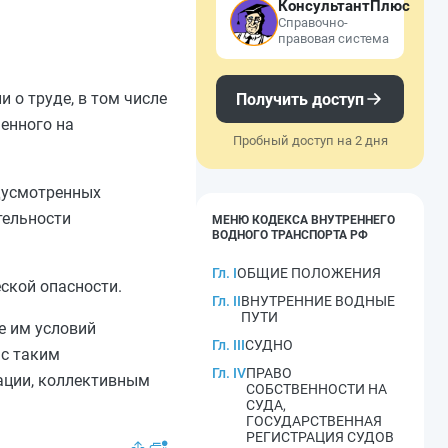
КонсультантПлюс
Справочно-
правовая система
 о труде, в том числе
Получить доступ
енного на
Пробный доступ на 2 дня
дусмотренных
тельности
МЕНЮ КОДЕКСА ВНУТРЕННЕГО
ВОДНОГО ТРАНСПОРТА РФ
Гл. I
ОБЩИЕ ПОЛОЖЕНИЯ
ской опасности.
Гл. II
ВНУТРЕННИЕ ВОДНЫЕ
ПУТИ
е им условий
Гл. III
СУДНО
 с таким
Гл. IV
ПРАВО
ации, коллективным
СОБСТВЕННОСТИ НА
СУДА,
ГОСУДАРСТВЕННАЯ
РЕГИСТРАЦИЯ СУДОВ