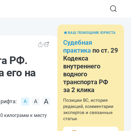
ВАШ ПОМОЩНИК ЮРИСТА
Судебная
практика
по ст. 29
та РФ.
Кодекса
внутреннего
 его на
водного
транспорта РФ
за 2 клика
Позиции ВС, история
рифта:
редакций, комментарии
экспертов и связанные
30 килограмм к месту
статьи.