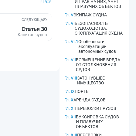
И ПРАВ НА НИХ, УЧЕТ
ПЛАВУЧИХ ОБЪЕКТОВ
Гл. V
ЭКИПАЖ СУДНА
СЛЕДУЮЩАЯ
Гл. VI
БЕЗОПАСНОСТЬ
Статья 30
СУДОХОДСТВА,
ЭКСПЛУАТАЦИЯ СУДНА
Капитан судна
Гл. VI.1
Особенности
эксплуатации
автономных судов
Гл. VII
ВОЗМЕЩЕНИЕ ВРЕДА
ОТ СТОЛКНОВЕНИЯ
СУДОВ
Гл. VIII
ЗАТОНУВШЕЕ
ИМУЩЕСТВО
Гл. IX
ПОРТЫ
Гл. X
АРЕНДА СУДОВ
Гл. XI
ПЕРЕВОЗКИ ГРУЗОВ
Гл. XII
БУКСИРОВКА СУДОВ
И ПЛАВУЧИХ
ОБЪЕКТОВ
Гл. XIII
ПЕРЕВОЗКИ