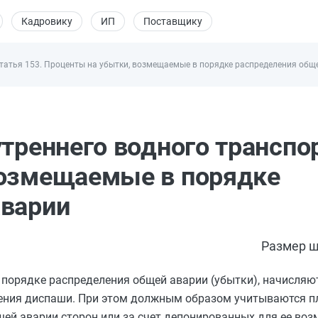
Кадровику
ИП
Поставщику
татья 153. Проценты на убытки, возмещаемые в порядке распределения общ
треннего водного транспо
возмещаемые в порядке
аварии
Размер ш
 порядке распределения общей аварии (убытки), начисляю
вления диспаши. При этом должным образом учитываются п
ей аварии сторон или за счет депонированных для ее воз