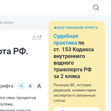
ей аварии
ВАШ ПОМОЩНИК ЮРИСТА
Судебная
практика
по
рта РФ.
ст. 153 Кодекса
внутреннего
водного
транспорта РФ
за 2 клика
Позиции ВС, история
рифта:
редакций, комментарии
экспертов и связанные
тся семь процентов
статьи.
латежи,
мещения средств.