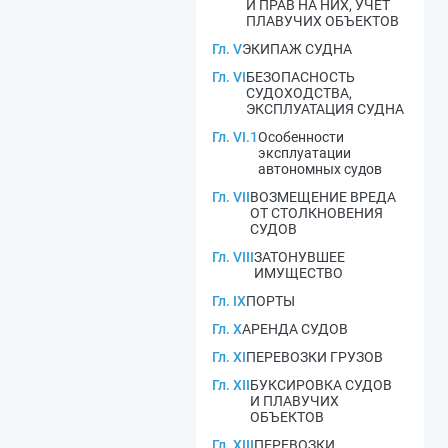
И ПРАВ НА НИХ, УЧЕТ
ПЛАВУЧИХ ОБЪЕКТОВ
Гл. V
ЭКИПАЖ СУДНА
Гл. VI
БЕЗОПАСНОСТЬ
СУДОХОДСТВА,
ЭКСПЛУАТАЦИЯ СУДНА
Гл. VI.1
Особенности
эксплуатации
автономных судов
Гл. VII
ВОЗМЕЩЕНИЕ ВРЕДА
ОТ СТОЛКНОВЕНИЯ
СУДОВ
Гл. VIII
ЗАТОНУВШЕЕ
ИМУЩЕСТВО
Гл. IX
ПОРТЫ
Гл. X
АРЕНДА СУДОВ
Гл. XI
ПЕРЕВОЗКИ ГРУЗОВ
Гл. XII
БУКСИРОВКА СУДОВ
И ПЛАВУЧИХ
ОБЪЕКТОВ
Гл. XIII
ПЕРЕВОЗКИ