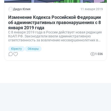
Дидух Юлия
11 января 2019
Изменение Кодекса Российской Федерации
об административных правонарушениях с 8
января 2019 года
С 8 января 2019 года в России действует новая редакция
КоАП РФ. Законодатели ввели административную
ответственность за вовлечение несовершеннолетних в
участие в несанкционированных митингах, шествиях и
демонстрациях, а также установили возможность
Юристу
Обзоры
ответственности по КоАП РФ за возбуждение ненависти
1 036
или вражды.