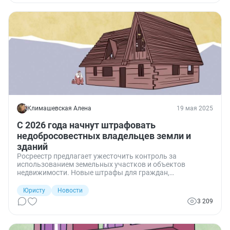
Климашевская Алена
19 мая 2025
С 2026 года начнут штрафовать
недобросовестных владельцев земли и
зданий
Росреестр предлагает ужесточить контроль за
использованием земельных участков и объектов
недвижимости. Новые штрафы для граждан,
должностных и юридических лиц начнут действовать с 1
марта 2026 года.
Юристу
Новости
3 209