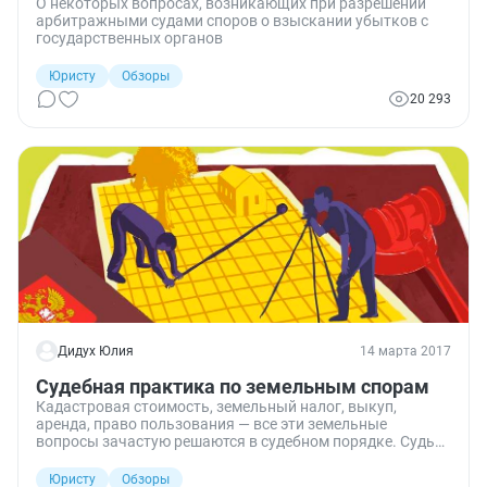
О некоторых вопросах, возникающих при разрешении
арбитражными судами споров о взыскании убытков с
государственных органов
Юристу
Обзоры
20 293
Дидух Юлия
14 марта 2017
Судебная практика по земельным спорам
Кадастровая стоимость, земельный налог, выкуп,
аренда, право пользования — все эти земельные
вопросы зачастую решаются в судебном порядке. Судьи
определяют допустимые размеры земельного налога,
проверяют правильность исчисления арендной платы и
Юристу
Обзоры