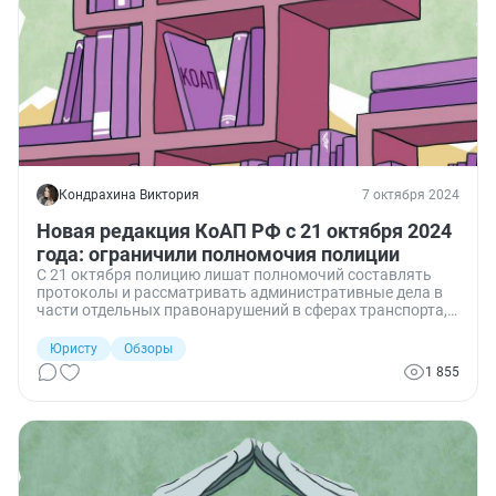
Кондрахина Виктория
7 октября 2024
Новая редакция КоАП РФ с 21 октября 2024
года: ограничили полномочия полиции
С 21 октября полицию лишат полномочий составлять
протоколы и рассматривать административные дела в
части отдельных правонарушений в сферах транспорта,
земельных отношений, дорожного движения, охраны
окружающей среды и др. Какие ограничения для
Юристу
Обзоры
полиции вводятся в октябре, и в чем они заключаются?
1 855
Давайте подробнее разберемся в грядущих изменениях.