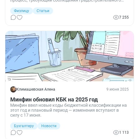
процесс, требующий соблюдения градостроительного
законодательства. Одним из обязательных этапов,
который часто упускают из виду, является подача
Физлицу
Статьи
уведомления о начале строительства. Многие полагают,
7 255
что эта обязанность касается лишь коммерческих
девелоперов, однако на деле она распространяется и на
частных лиц. Сегодня рассказываю, как происходит
подача уведомления о начале строительства жилого
дома через Госуслуги.
Климашевская Алена
9 июня 2025
Минфин обновил КБК на 2025 год
Минфин ввел новые коды бюджетной классификации на
этот год и плановый период — изменения вступают в
силу с 17 июня.
Бухгалтеру
Новости
1 113