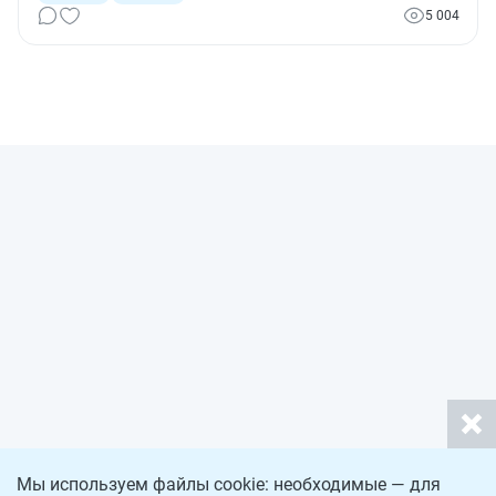
решают, может ли застройщик сохранить право на
5 004
землю после сноса жилого дома, в котором выкупил все
квартиры. Эти и другие решения судов разных инстанций
— в свежем обзоре судебной практики.
Мы используем файлы cookie: необходимые — для