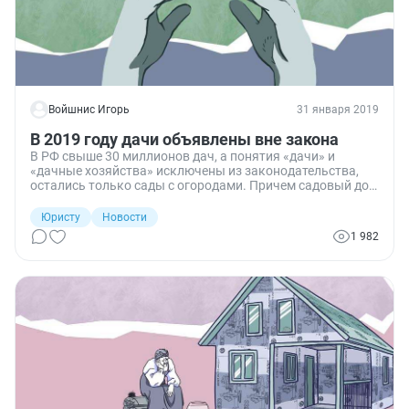
Войшнис Игорь
31 января 2019
В 2019 году дачи объявлены вне закона
В РФ свыше 30 миллионов дач, а понятия «дачи» и
«дачные хозяйства» исключены из законодательства,
остались только сады с огородами. Причем садовый дом
может быть признан жилым, а жилой дом садовым. Как
и для чего это будет происходить — расскажем в нашем
Юристу
Новости
материале. Также узнаете о том, что землевладельцев
1 982
будут проверять чаще: каждому из них нужно готовиться
к проверке.