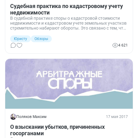
Судебная практика по кадастровому учету
недвижимости
В судебной практике споры о кадастровой стоимости
недвижимости и кадастровом учете земельных участков
стремительно набирают обороты. Это связано с тем, что
земельный налог и налог на имущество теперь
исчисляются именно, исходя из кадастровой стоимости,
Юристу
Обзоры
а учетные данные кадастрового реестра имеют большое
4 621
влияние на статус недвижимости. В обзоре судебной
практики — оспаривание кадастровой стоимости и
регистрации земельных участков и зданий.
Поляков Максим
17 мая 2017
О взыскании убытков, причиненных
госорганами