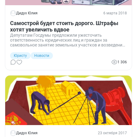
Дидух Юлия
6 марта 2018
Самострой будет стоить дорого. Штрафы
хотят увеличить вдвое
Депутатам Госдумы предложили ужесточить
ответственность юридических лиц и граждан за
самовольное занятие земельных участков и возведение
на них различных строений. Если инициатива найдет
поддержку, то минимальный штраф для организаций
Юристу
Новости
будет составлять 200 тысяч рублей.
1 306
Дидух Юлия
23 октября 2017