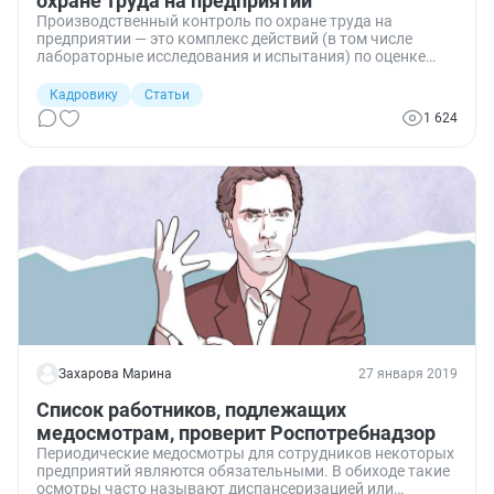
охране труда на предприятии
Производственный контроль по охране труда на
предприятии — это комплекс действий (в том числе
лабораторные исследования и испытания) по оценке
соблюдения санитарных правил и выполнения
санитарно-противоэпидемических (профилактических)
Кадровику
Статьи
мероприятий.
1 624
Захарова Марина
27 января 2019
Список работников, подлежащих
медосмотрам, проверит Роспотребнадзор
Периодические медосмотры для сотрудников некоторых
предприятий являются обязательными. В обиходе такие
осмотры часто называют диспансеризацией или