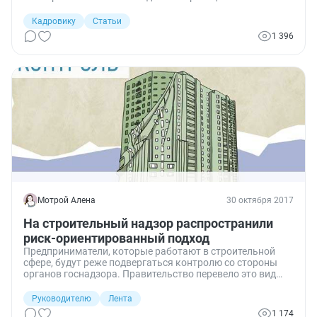
профосмотром. Перечень сотрудников, подлежащих
обязательным профосмотрам, оформляется
Кадровику
Статьи
специальным документом — списком. Какие сотрудники
1 396
должны в него попадать, как правильно его оформить и
куда направить? Ответить на эти вопросы вам поможет
материал ppt.ru.
Мотрой Алена
30 октября 2017
На строительный надзор распространили
риск-ориентированный подход
Предприниматели, которые работают в строительной
сфере, будут реже подвергаться контролю со стороны
органов госнадзора. Правительство перевело это вид
контроля на риск-ориентированный подход, и теперь
план проверок будет составляться с учетом категории
Руководителю
Лента
риска организации.
1 174