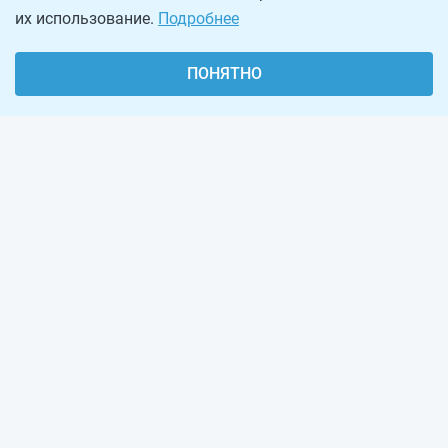
их использование.
Подробнее
ПОНЯТНО
О проекте
Реклама на сайте
Рассылка
Обратная связь
Наша команда
Вакансии
Виджеты калькуляторов