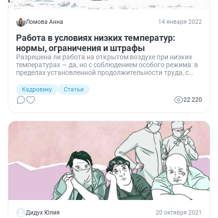
Ломова Анна
14 января 2022
Работа в условиях низких температур:
нормы, ограничения и штрафы
Разрешена ли работа на открытом воздухе при низких
температурах — да, но с соблюдением особого режима: в
пределах установленной продолжительности труда, с
перерывами, обогревом и другими дополнительными
условиями.
Кадровику
Статьи
22 220
Дидух Юлия
20 октября 2021