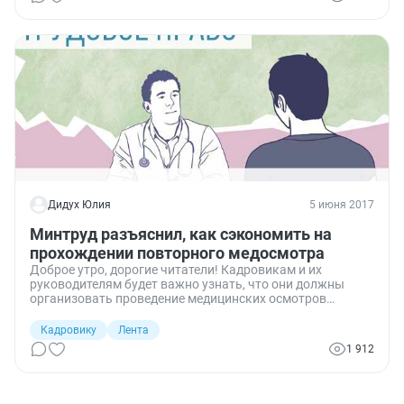
Дидух Юлия
5 июня 2017
Минтруд разъяснил, как сэкономить на
прохождении повторного медосмотра
Доброе утро, дорогие читатели! Кадровикам и их
руководителям будет важно узнать, что они должны
организовать проведение медицинских осмотров
работников за счет организации. Минтруд в своем
письме рассказал, каких именно специалистов
Кадровику
Лента
обязательно должны осмотреть врачи, перед тем, как
1 912
они приступят к работе.