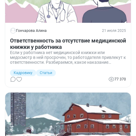
Гончарова Алина
21 июля 2025
Ответственность за отсутствие медицинской
книжки у работника
Если у работника нет медицинской книжки или
медосмотр в ней просрочен, то работодателя привлекут к
ответственности. Разбираемся, какое наказание
предусмотрено за медкнижку и как контролировать
актуальность медосмотров, чтобы избежать
Кадровику
Статьи
привлечения к ответственности.
77 370