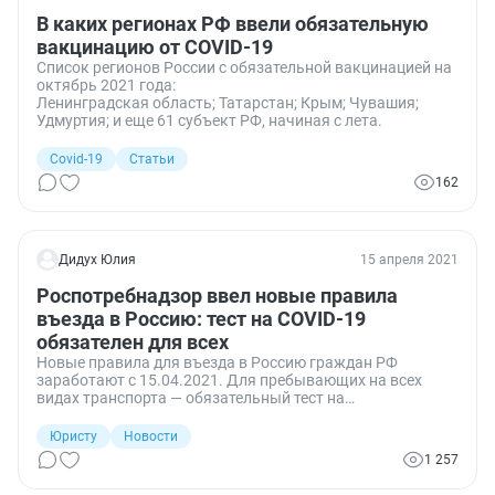
В каких регионах РФ ввели обязательную
вакцинацию от COVID-19
Список регионов России с обязательной вакцинацией на
октябрь 2021 года:
Ленинградская область; Татарстан; Крым; Чувашия;
Удмуртия; и еще 61 субъект РФ, начиная с лета.
Covid-19
Статьи
162
Дидух Юлия
15 апреля 2021
Роспотребнадзор ввел новые правила
въезда в Россию: тест на COVID-19
обязателен для всех
Новые правила для въезда в Россию граждан РФ
заработают с 15.04.2021. Для пребывающих на всех
видах транспорта — обязательный тест на
коронавирусную инфекцию в течение трех дней после
приезда.
Юристу
Новости
1 257