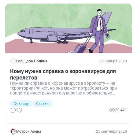
Гольцова Полина
25 ноября 2020
Кому нужна справка о коронавирусе для
перелетов
Нужна ли справка о коронавирусе в аэропорту — на
территории РФ нет, но она может потребоваться при
прилете в иностранное государство и обязательно
необходима для иностранных граждан, вылетающих в
Россию. Для внутренних перелетов она не нужна.
Физлицу
Статьи
30 421
Мотрой Алена
25 сентября 2020