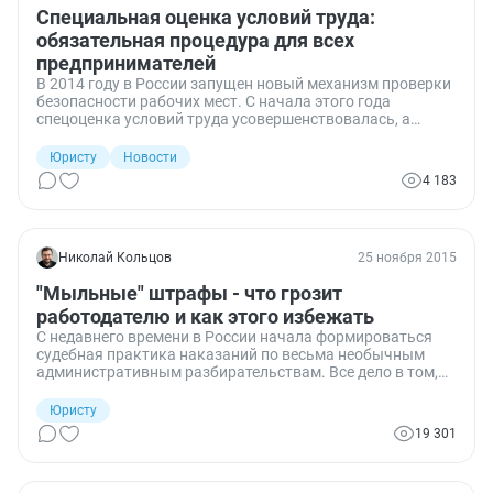
Специальная оценка условий труда:
обязательная процедура для всех
предпринимателей
В 2014 году в России запущен новый механизм проверки
безопасности рабочих мест. С начала этого года
спецоценка условий труда усовершенствовалась, а
штрафы увеличились. В первом полугодии 2015 года
нововведения уже лишили предпринимателей 150
Юристу
Новости
миллионов рублей, и чиновники предупреждают: это
4 183
только начало. Что такое специальная оценка условий
труда, какие штрафы за ее нарушение предусмотрены, и
за что именно закон разрешает наказывать
предпринимателей, рассказывает Петербургский
Николай Кольцов
25 ноября 2015
правовой портал.
"Мыльные" штрафы - что грозит
работодателю и как этого избежать
С недавнего времени в России начала формироваться
судебная практика наказаний по весьма необычным
административным разбирательствам. Все дело в том,
что работодатель может получить реальный штраф из-за
отсутствия в трудовом договоре норм бесплатной
Юристу
выдачи мыла. Петербургский правовой портал
19 301
попробовал выяснить, за что именно работодателя в
данном случае могут оштрафовать трудовые
инспекторы.