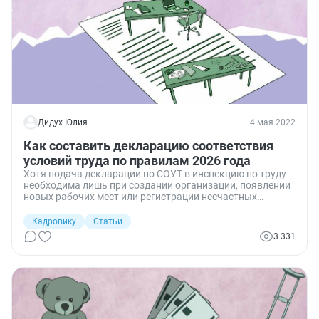
Дидух Юлия
4 мая 2022
Как составить декларацию соответствия
условий труда по правилам 2026 года
Хотя подача декларации по СОУТ в инспекцию по труду
необходима лишь при создании организации, появлении
новых рабочих мест или регистрации несчастных
случаев, документ готовят по особой форме. И если
использовать не тот бланк или нарушить правила
Кадровику
Статьи
заполнения, работодателя оштрафуют.
3 331