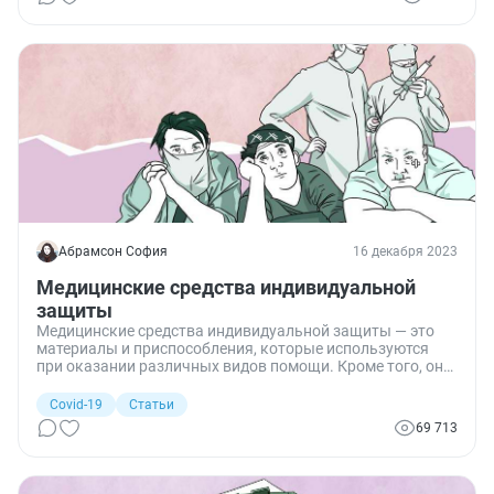
этого не произошло, важно правильно его заполнить. Я
расскажу подробно, как это сделать.
Абрамсон София
16 декабря 2023
Медицинские средства индивидуальной
защиты
Медицинские средства индивидуальной защиты — это
материалы и приспособления, которые используются
при оказании различных видов помощи. Кроме того, они
служат для предотвращения контакта человека с
токсичными и зараженными объектами.
Covid-19
Статьи
69 713