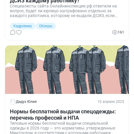
ДСИЗ каждому работнику?
Специалисты сайта Онлайнинспекция.рф ответили на
вопрос, будет ли юрлицо оштрафовано отдельно за
каждого работника, которому не выдали ДСИЗ, если
нарушения выявлены в одной проверке.
Кадровику
Обзоры
161
Дидух Юлия
10 апреля 2025
Нормы бесплатной выдачи спецодежды:
перечень профессий и НПА
Типовые нормы бесплатной выдачи специальной
одежды в 2026 году — это нормативы, утвержденные
Минтрудом, в соответствии с которыми работники