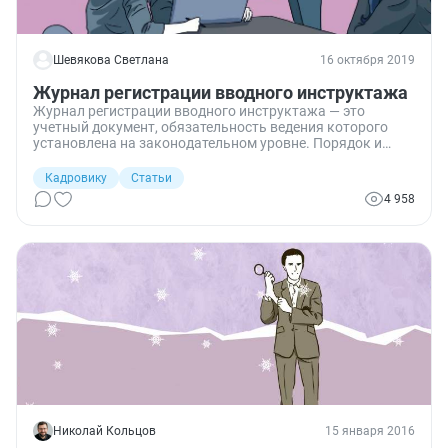
Шевякова Светлана
16 октября 2019
Журнал регистрации вводного инструктажа
Журнал регистрации вводного инструктажа — это
учетный документ, обязательность ведения которого
установлена на законодательном уровне. Порядок и
срок хранения его на предприятии также определены
нормативным актом.
Кадровику
Статьи
4 958
Николай Кольцов
15 января 2016