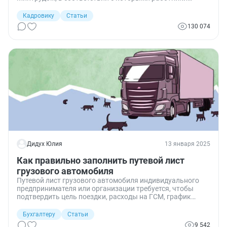
получают специализированную обувь, головные
уборы, перчатки, очки и респираторы. Если
Кадровику
Статьи
работодатель обеспечивает персонал положенными
130 074
средствами индивидуальной защиты в меньшем
количестве, то ему грозит штраф либо временное
приостановление деятельности.
Дидух Юлия
13 января 2025
Как правильно заполнить путевой лист
грузового автомобиля
Путевой лист грузового автомобиля индивидуального
предпринимателя или организации требуется, чтобы
подтвердить цель поездки, расходы на ГСМ, график
работы и зарплату водителя. При необходимости
документ вправе потребовать инспекторы ГИБДД,
Бухгалтеру
Статьи
Роструда, ФНС и за нарушения оштрафовать. Чтобы
9 542