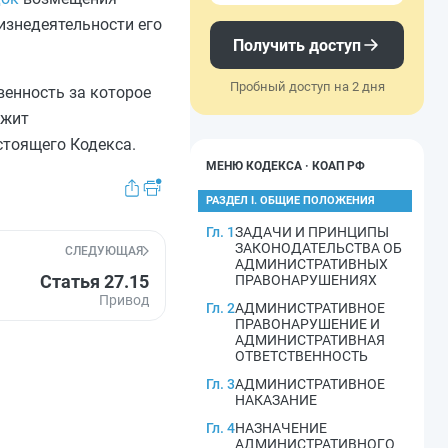
изнедеятельности его
Получить доступ
Пробный доступ на 2 дня
енность за которое
ежит
тоящего Кодекса.
МЕНЮ КОДЕКСА · КОАП РФ
РАЗДЕЛ I. ОБЩИЕ ПОЛОЖЕНИЯ
Гл. 1
ЗАДАЧИ И ПРИНЦИПЫ
ЗАКОНОДАТЕЛЬСТВА ОБ
СЛЕДУЮЩАЯ
АДМИНИСТРАТИВНЫХ
Статья 27.15
ПРАВОНАРУШЕНИЯХ
Привод
Гл. 2
АДМИНИСТРАТИВНОЕ
ПРАВОНАРУШЕНИЕ И
АДМИНИСТРАТИВНАЯ
ОТВЕТСТВЕННОСТЬ
Гл. 3
АДМИНИСТРАТИВНОЕ
НАКАЗАНИЕ
Гл. 4
НАЗНАЧЕНИЕ
АДМИНИСТРАТИВНОГО