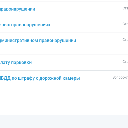
правонарушении
Ст
ивных правонарушениях
Ст
административном правонарушении
Ст
лату парковки
Ст
ГИБДД по штрафу с дорожной камеры
Вопрос-о