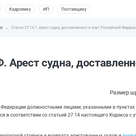
Кадровику
ИП
Поставщику
ях
Статья 27.14.1. Арест судна, доставленного в порт Российской Федера
. Арест судна, доставленн
Размер ш
ой Федерации должностными лицами, указанными в
пунктах
ся в соответствии со
статьей 27.14
настоящего Кодекса с 
езопасной стоянки и возврата арестованных судов и
поря