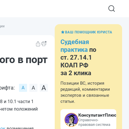
ции
ВАШ ПОМОЩНИК ЮРИСТА
Судебная
практика
по
ого в порт
ст. 27.14.1
КОАП РФ
за 2 клика
Позиции ВС, история
рифта:
редакций, комментарии
экспертов и связанные
 8
и
10.1 части 1
статьи.
учетом положений
КонсультантПлюс
Справочно-
правовая система
док
возмещения