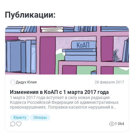
Публикации:
Дидух Юлия
28 февраля 2017
Изменения в КоАП с 1 марта 2017 года
1 марта 2017 года вступает в силу новая редакция
Кодекса Российской Федерации об административных
правонарушениях. Поправки касаются нарушений в
области лесного законодательства по воспроизводству
лесов и лесоразведению, а также в проектировании,
Юристу
Обзоры
создании, содержании и эксплуатации объектов лесной
1 064
инфраструктуры.