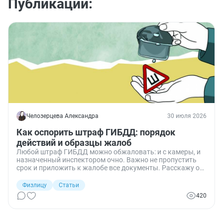
Публикации:
Челозерцева Александра
30 июля 2026
Как оспорить штраф ГИБДД: порядок
действий и образцы жалоб
Любой штраф ГИБДД можно обжаловать: и с камеры, и
назначенный инспектором очно. Важно не пропустить
срок и приложить к жалобе все документы. Расскажу о
процедурах обжалования штрафов и покажу примеры
жалоб.
Физлицу
Статьи
420