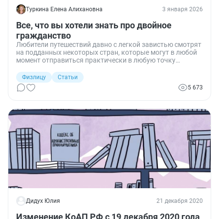
Туркина Елена Алихановна
3 января 2026
Все, что вы хотели знать про двойное
гражданство
Любители путешествий давно с легкой завистью смотрят
на подданных некоторых стран, которые могут в любой
момент отправиться практически в любую точку
земного шара без необходимости получения визы —
всего лишь надо купить билет. И некоторые
Физлицу
Статьи
задумываются над тем, что совсем неплохо было бы
5 673
получить второе гражданство. Не для того, чтобы
эмигрировать из России, а чтобы иметь возможность
путешествовать без проблем. Разбираемся, насколько
это возможно и какие могут быть подводные камни.
Дидух Юлия
21 декабря 2020
Изменение КоАП РФ с 19 декабря 2020 года