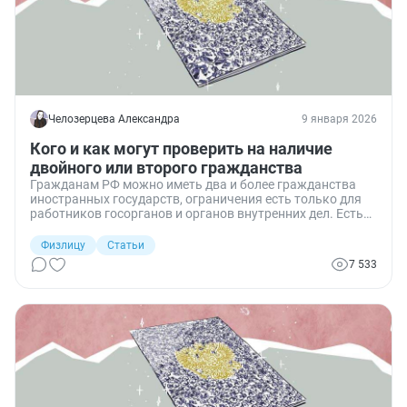
Челозерцева Александра
9 января 2026
Кого и как могут проверить на наличие
двойного или второго гражданства
Гражданам РФ можно иметь два и более гражданства
иностранных государств, ограничения есть только для
работников госорганов и органов внутренних дел. Есть
нюанс: о получении паспорта другого
государства необходимо уведомить МВД. Расскажу, кого
Физлицу
Статьи
и как проверяют на наличие двойного гражданства и что
7 533
будет, если не известить государство о его наличии.