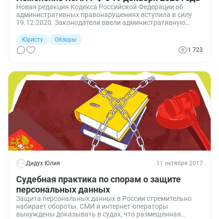
Новая редакция Кодекса Российской Федерации об
административных правонарушениях вступила в силу
19.12.2020. Законодатели ввели административную
ответственность за правонарушения, посягающие на
территориальную целостность РФ. Определены особые
Юристу
Обзоры
условия привлечения к административной
1 723
ответственности НКО.
Дидух Юлия
11 октября 2017
Судебная практика по спорам о защите
персональных данных
Защита персональных данных в России стремительно
набирает обороты. СМИ и интернет-операторы
вынуждены доказывать в судах, что размещенная