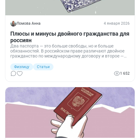
Ломова Анна
4 января 2026
Плюсы и минусы двойного гражданства для
россиян
Два паспорта — это больше свободы, но и больше
обязанностей. В российском праве различают двойное
гражданство по международному договору и второе —
без такого соглашения. Разберу, в чем разница, какие
преимущества и риски несет каждый статус и как они
Физлицу
Статьи
могут повлиять на работу, налоги и безопасность.
1 652