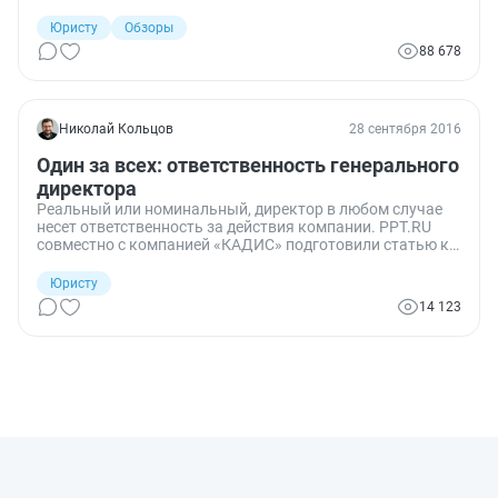
информация является достоверной и не нарушает права
граждан или организаций. В обзоре судебной практики -
Юристу
Обзоры
дела по защите персональных данных бизнесменов и
88 678
простых граждан.
Николай Кольцов
28 сентября 2016
Один за всех: ответственность генерального
директора
Реальный или номинальный, директор в любом случае
несет ответственность за действия компании. PPT.RU
совместно с компанией «КАДИС» подготовили статью ко
Дню генерального директора. Мы собрали ситуации, при
которых на руководителя могут быть наложены санкции
Юристу
— от денежной компенсации до лишения свободы.
14 123