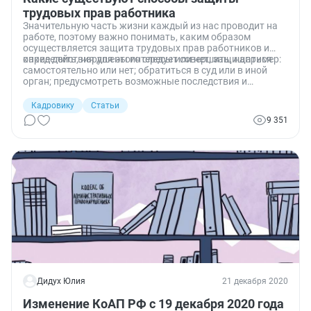
трудовых прав работника
Значительную часть жизни каждый из нас проводит на
работе, поэтому важно понимать, каким образом
осуществляется защита трудовых прав работников и
какие действия для этого следует совершить, например:
определить, нарушены интересы или нет; защищаться
самостоятельно или нет; обратиться в суд или в иной
орган; предусмотреть возможные последствия и
варианты.
Кадровику
Статьи
9 351
Дидух Юлия
21 декабря 2020
Изменение КоАП РФ с 19 декабря 2020 года