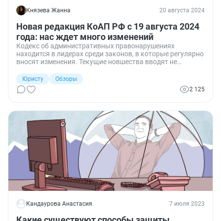
Князева Жанна
20 августа 2024
Новая редакция КоАП РФ с 19 августа 2024
года: нас ждет много изменений
Кодекс об административных правонарушениях
находится в лидерах среди законов, в которые регулярно
вносят изменения. Текущие новшества вводят не
предусмотренную ранее административную
ответственность, увеличивают размеры штрафов,
Юристу
Обзоры
затрагивают порядок исполнения наказаний и иные
2 125
вопросы. Расскажу обо всем подробно.
Кандаурова Анастасия
7 июля 2023
Какие существуют способы защиты