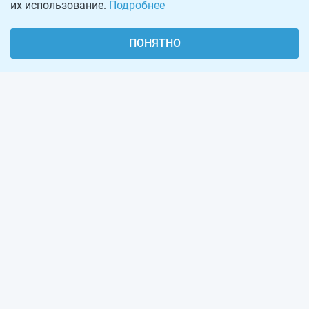
их использование.
Подробнее
ПОНЯТНО
О проекте
Реклама на сайте
Рассылка
Обратная связь
Наша команда
Вакансии
Виджеты калькуляторов