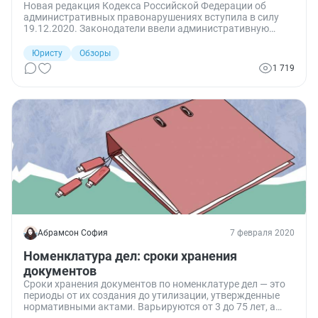
Новая редакция Кодекса Российской Федерации об
административных правонарушениях вступила в силу
19.12.2020. Законодатели ввели административную
ответственность за правонарушения, посягающие на
территориальную целостность РФ. Определены особые
Юристу
Обзоры
условия привлечения к административной
1 719
ответственности НКО.
Абрамсон София
7 февраля 2020
Номенклатура дел: сроки хранения
документов
Сроки хранения документов по номенклатуре дел — это
периоды от их создания до утилизации, утвержденные
нормативными актами. Варьируются от 3 до 75 лет, а