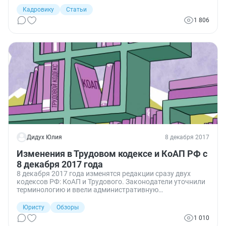
некоторые виды документации хранятся бессрочно.
Кадровику
Статьи
1 806
Дидух Юлия
8 декабря 2017
Изменения в Трудовом кодексе и КоАП РФ с
8 декабря 2017 года
8 декабря 2017 года изменятся редакции сразу двух
кодексов РФ: КоАП и Трудового. Законодатели уточнили
терминологию и ввели административную
ответственность за нарушения в сфере обращения
лекарственных средств для ветеринарного применения.
Юристу
Обзоры
1 010