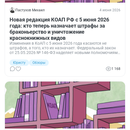
Пастухов Михаил
4 июня 2026
Новая редакция КОАП РФ с 5 июня 2026
года: кто теперь назначает штрафы за
браконьерство и уничтожение
краснокнижных видов
Изменения в КоАП с 5 июня 2026 года касаются не
штрафов, а того, кто их назначает. Федеральный закон
от 25.05.2026 № 146-ФЗ наделяет новыми полномочиями
органы охотничьего надзора, лесной охраны и
Росрыболовства. Рассказываем, что изменится для
Юристу
Обзоры
бизнеса и граждан в сфере административной
1 168
ответственности за нарушения окружающей среды.