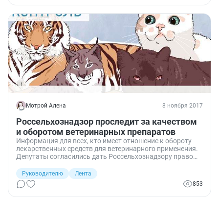
Мотрой Алена
8 ноября 2017
Россельхознадзор проследит за качеством
и оборотом ветеринарных препаратов
Информация для всех, кто имеет отношение к обороту
лекарственных средств для ветеринарного применения.
Депутаты согласились дать Россельхознадзору право
наказывать за оборот фальсифицированных,
контрафактных, недоброкачественных и
Руководителю
Лента
незарегистрированных ветеринарных препаратов.
853