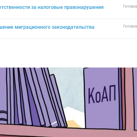
етственности за налоговые правонарушения
Готовое
ушение миграционного законодательства
Готовое