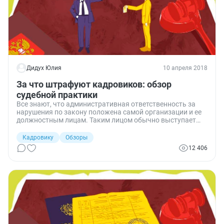
Дидух Юлия
10 апреля 2018
За что штрафуют кадровиков: обзор
судебной практики
Все знают, что административная ответственность за
нарушения по закону положена самой организации и ее
должностным лицам. Таким лицом обычно выступает
руководитель, потому что именно он уполномочен
принимать решения от имени юрлица. Но иногда и другие
Кадровику
Обзоры
работники, например специалист по кадрам, должны
12 406
нести персональную административную
ответственность. О том, за какие проступки могут
оштрафовать кадровика по КоАП РФ, — в свежем обзоре
судебной практики.