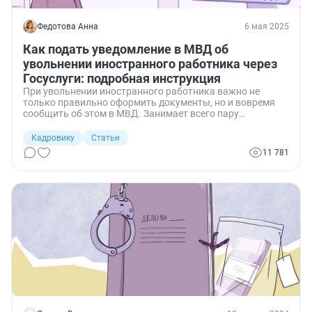
Федотова Анна
6 мая 2025
Как подать уведомление в МВД об
увольнении иностранного работника через
Госуслуги: подробная инструкция
При увольнении иностранного работника важно не
только правильно оформить документы, но и вовремя
сообщить об этом в МВД. Занимает всего пару
минут, если знаешь, куда нажимать и кто в организации
за это отвечает. Портал Госуслуг помогает сэкономить
Кадровику
Статьи
время, избежать очередей и не получить штраф. Сегодня
11 781
для вас покажем пошаговую инструкцию, проверенную
на практике.