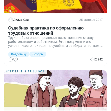
Дидух Юлия
25 октября 2017
Судебная практика по оформлению
трудовых отношений
Трудовой договор определяет все отношения между
работодателем и работником. Этот документ и его
условия часто приводят к судебным разбирательствам.
Судьям приходится выяснять, можно ли уволить
беременную женщину и как влияет отсутствие стажа на
Кадровику
Обзоры
дальнейшую карьеру госслужащего. Об этих и других
2 242
спорах в обзоре судебной практики.