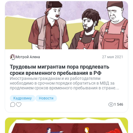
Мотрой Алена
27 мая 2021
Трудовым мигрантам пора продлевать
сроки временного пребывания в РФ
Иностранным гражданам и их работодателям
необходимо в срочном порядке обратиться в МВД за
продлением сроков временного пребывания в стране.
Иначе они нарушат миграционное законодательство, и
им грозит огромный штраф.
Кадровику
Новости
1 546