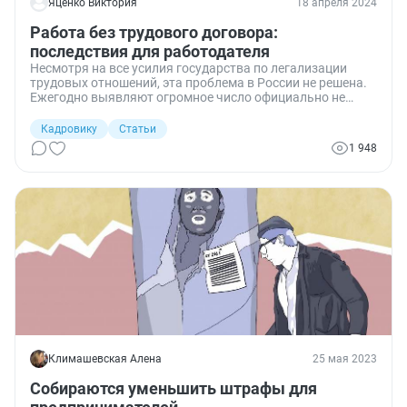
Яценко Виктория
18 апреля 2024
Работа без трудового договора:
последствия для работодателя
Несмотря на все усилия государства по легализации
трудовых отношений, эта проблема в России не решена.
Ежегодно выявляют огромное число официально не
трудоустроенных граждан. Рассмотрим, чем грозит
работодателю допуск до работы сотрудников без
Кадровику
Статьи
заключения трудового договора.
1 948
Климашевская Алена
25 мая 2023
Собираются уменьшить штрафы для