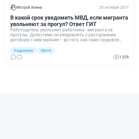
Мотрой Алена
20 октября 2017
В какой срок уведомить МВД, если мигранта
увольняют за прогул? Ответ ГИТ
Работодатель увольняет работника - мигранта за
прогулы. Допустимо ли уведомлять о расторжении
договора с ним заранее – до того, как само трудовое
соглашение было расторгнуто? Ответ на этот вопрос
подготовили специалисты Государственной инспекции
Кадровику
Лента
труда по Нижегородской области.
1 529