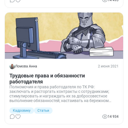
14 493
Ломова Анна
2 июня 2021
Трудовые права и обязанности
работодателя
Полномочия и права работодателя по ТК РФ:
заключать и расторгать контракты с сотрудниками;
стимулировать и награждать их за добросовестное
выполнение обязанностей; настаивать на бережном
отношении подчиненных к собственности организации;
наказывать их за нарушение дисциплины, правил
Кадровику
Статьи
внутреннего трудового распорядка и др.
14 934