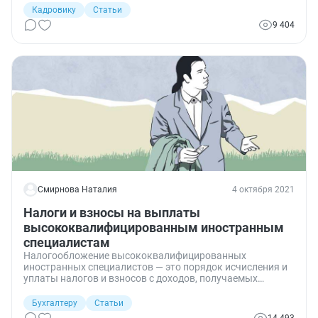
дали право устроиться на работу без разрешения на
Кадровику
Статьи
работу или патента. Прием на работу упростили, но
9 404
особенности привлечения таких работников существуют,
и их важно знать работодателю, чтобы не попасть на
штраф.
Смирнова Наталия
4 октября 2021
Налоги и взносы на выплаты
высококвалифицированным иностранным
специалистам
Налогообложение высококвалифицированных
иностранных специалистов — это порядок исчисления и
уплаты налогов и взносов с доходов, получаемых
работниками-иностранцами с высоким уровнем
профессионализма. Этот порядок напрямую зависит от
Бухгалтеру
Статьи
их налогового резидентства.