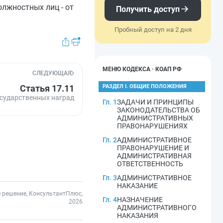
олжностных лиц - от
Получить доступ
Пробный доступ на 2 дня
МЕНЮ КОДЕКСА · КОАП РФ
СЛЕДУЮЩАЯ
Статья 17.11
РАЗДЕЛ I. ОБЩИЕ ПОЛОЖЕНИЯ
сударственных наград
Гл. 1
ЗАДАЧИ И ПРИНЦИПЫ
ЗАКОНОДАТЕЛЬСТВА ОБ
АДМИНИСТРАТИВНЫХ
ПРАВОНАРУШЕНИЯХ
Гл. 2
АДМИНИСТРАТИВНОЕ
ПРАВОНАРУШЕНИЕ И
АДМИНИСТРАТИВНАЯ
ОТВЕТСТВЕННОСТЬ
Гл. 3
АДМИНИСТРАТИВНОЕ
НАКАЗАНИЕ
 решение, КонсультантПлюс,
Гл. 4
НАЗНАЧЕНИЕ
2026
АДМИНИСТРАТИВНОГО
НАКАЗАНИЯ