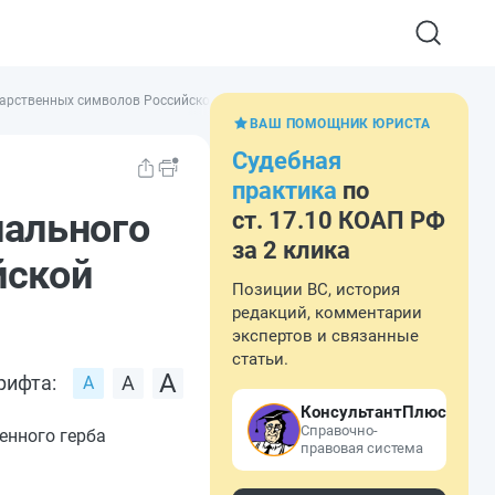
дарственных символов Российской Федерации
ВАШ ПОМОЩНИК ЮРИСТА
Судебная
практика
по
иального
ст. 17.10 КОАП РФ
за 2 клика
йской
Позиции ВС, история
редакций, комментарии
экспертов и связанные
статьи.
рифта:
КонсультантПлюс
Справочно-
енного герба
правовая система