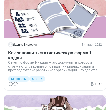
кого и как необходимо уведомить, чтобы не попасть на
штрафы.
Яценко Виктория
4 января 2022
Как заполнить статистическую форму 1-
кадры
Отчет по форме 1-кадры — это документ, в котором
отражаются сведения о повышении квалификации и
профподготовке работников организаций. Его сдают в
статистику все юридические лица, за исключением
определенной группы.
Кадровику
Статьи
1 257