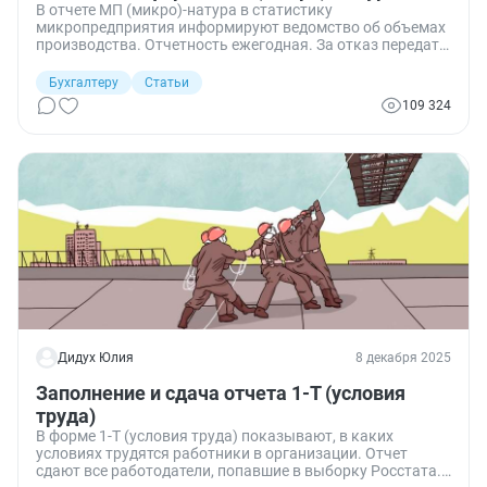
В отчете МП (микро)-натура в статистику
микропредприятия информируют ведомство об объемах
производства. Отчетность ежегодная. За отказ передать
сведения, за нарушение сроков сдачи или
предоставление недостоверной информации
Бухгалтеру
Статьи
респондентам грозит штраф.
109 324
Дидух Юлия
8 декабря 2025
Заполнение и сдача отчета 1-Т (условия
труда)
В форме 1-Т (условия труда) показывают, в каких
условиях трудятся работники в организации. Отчет
сдают все работодатели, попавшие в выборку Росстата.