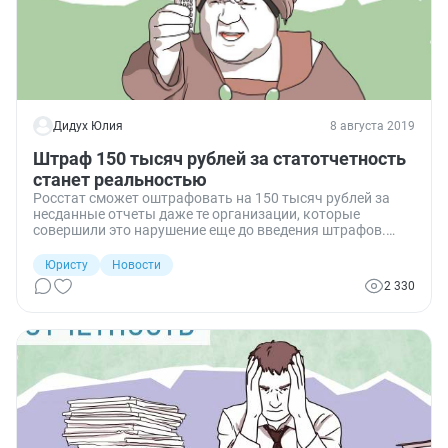
Дидух Юлия
8 августа 2019
Штраф 150 тысяч рублей за статотчетность
станет реальностью
Росстат сможет оштрафовать на 150 тысяч рублей за
несданные отчеты даже те организации, которые
совершили это нарушение еще до введения штрафов.
Ведь срок привлечения к ответственности за такое
правонарушение увеличится в 10 раз.
Юристу
Новости
2 330