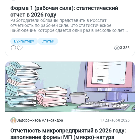
Форма 1 (рабочая сила): статистический
отчет в 2026 году
Работодатели обязаны представить в Росстат
отчетность по рабочей силе. Это статистическое
наблюдение, которое сдается один раз в несколько лет и
не носит регулярного характера. Данные о затратах на
сотрудников за год предоставляются единовременно.
Бухгалтеру
Статьи
Отчет форма-1 (рабочая сила) в статистику в 2026 году
3 383
запрашивается на усмотрение Росстата, последний раз
отчитывались за 2021 год в 2022-м. Рассказываем, кто
должен сдавать этот бланк, в какой срок его
представить и как правильно заполнить.
Задорожнева Александра
17 декабря 2025
Отчетность микропредприятий в 2026 году:
заполнение формы МП (микро)-натура