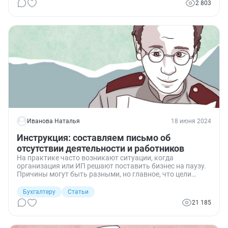
2 803
Иванова Наталья
18 июня 2024
Инструкция: составляем письмо об
отсутствии деятельности и работников
На практике часто возникают ситуации, когда
организация или ИП решают поставить бизнес на паузу.
Причины могут быть разными, но главное, что цели
закрыть бизнес нет. Однако контролирующие органы
могут заподозрить вас в сокрытии доходов и несдаче
Бухгалтеру
Статьи
отчетности. Во избежание этого необходимо составить
21 185
пояснение в налоговую об отсутствии наемных
работников у ИП или организации, недостатке иных
показателей, необходимых для отчета. Рассказываю,