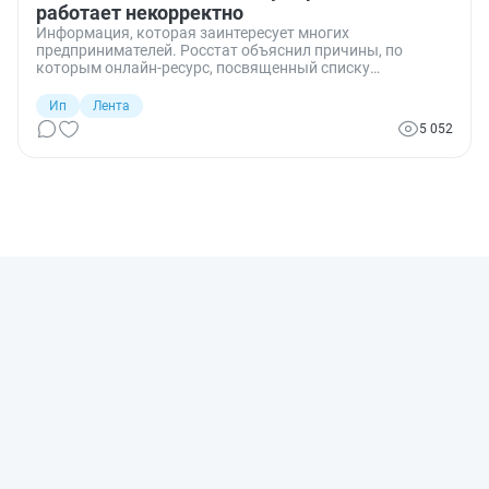
работает некорректно
Информация, которая заинтересует многих
предпринимателей. Росстат объяснил причины, по
которым онлайн-ресурс, посвященный списку
отчетности для каждого экономического агента, не
работает. Ведомство также уточнило, когда будут
Ип
Лента
исправлены недочеты.
5 052