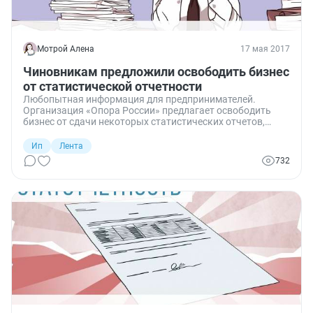
Мотрой Алена
17 мая 2017
Чиновникам предложили освободить бизнес
от статистической отчетности
Любопытная информация для предпринимателей.
Организация «Опора России» предлагает освободить
бизнес от сдачи некоторых статистических отчетов,
поскольку они дублируют данные, пересылаемые в
другие госорганы. Но Росстат межведомственному
Ип
Лента
информационному обмену пока не доверяет.
732