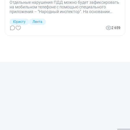
Отдельные нарушения ПДД можно будет зафиксировать
на мобильном телефоне с помощью специального
приложения – "Народный инспектор". На основании
записей и фотографий нарушителю будет назначен
штраф без участия сотрудников полиции.
Юристу
Лента
Соответствующий законопроект готов к рассмотрению в
2 659
правительстве.