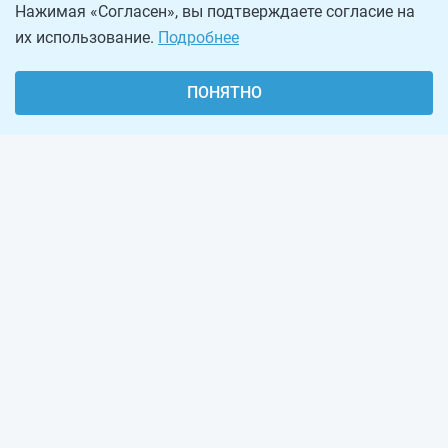
Нажимая «Согласен», вы подтверждаете согласие на
их использование.
Подробнее
ПОНЯТНО
О проекте
Реклама на сайте
Рассылка
Обратная связь
Наша команда
Вакансии
Виджеты калькуляторов