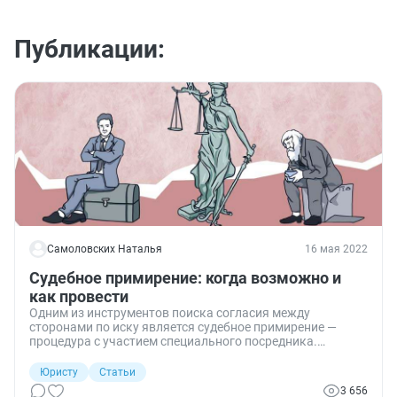
Публикации:
Самоловских Наталья
16 мая 2022
Судебное примирение: когда возможно и
как провести
Одним из инструментов поиска согласия между
сторонами по иску является судебное примирение —
процедура с участием специального посредника.
Основанием для ее проведения является определение
суда, а примирителями выступают судьи в отставке.
Юристу
Статьи
3 656