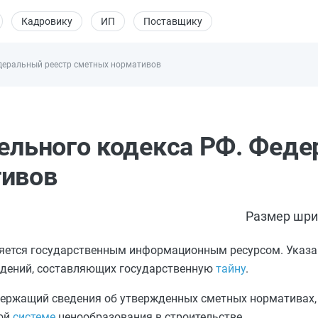
Кадровику
ИП
Поставщику
едеральный реестр сметных нормативов
тельного кодекса РФ. Фед
тивов
Размер шри
яется государственным информационным ресурсом. Указа
едений, составляющих государственную
тайну
.
держащий сведения об утвержденных сметных нормативах,
ной
системе
ценообразования в строительстве.