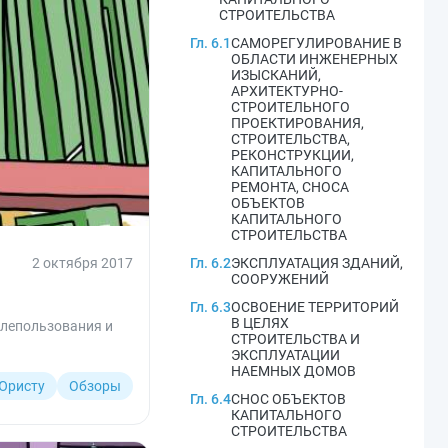
СТРОИТЕЛЬСТВА
Гл. 6.1
САМОРЕГУЛИРОВАНИЕ В
ОБЛАСТИ ИНЖЕНЕРНЫХ
ИЗЫСКАНИЙ,
АРХИТЕКТУРНО-
СТРОИТЕЛЬНОГО
ПРОЕКТИРОВАНИЯ,
СТРОИТЕЛЬСТВА,
РЕКОНСТРУКЦИИ,
КАПИТАЛЬНОГО
РЕМОНТА, СНОСА
ОБЪЕКТОВ
КАПИТАЛЬНОГО
СТРОИТЕЛЬСТВА
2 октября 2017
Гл. 6.2
ЭКСПЛУАТАЦИЯ ЗДАНИЙ,
СООРУЖЕНИЙ
Гл. 6.3
ОСВОЕНИЕ ТЕРРИТОРИЙ
В ЦЕЛЯХ
млепользования и
СТРОИТЕЛЬСТВА И
ЭКСПЛУАТАЦИИ
НАЕМНЫХ ДОМОВ
Юристу
Обзоры
Гл. 6.4
СНОС ОБЪЕКТОВ
КАПИТАЛЬНОГО
СТРОИТЕЛЬСТВА