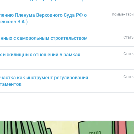
лению Пленума Верховного Суда РФ о
Комментарий
ексеев В.А.)
занных с самовольным строительством
Стать
х и жилищных отношений в рамках
Стать
частка как инструмент регулирования
Стать
ртаментов