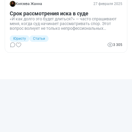
Князева Жанна
27 февраля 2025
Срок рассмотрения иска в суде
«И как долго это будет длиться?» — часто спрашивают
меня, когда суд начинает рассматривать спор. Этот
вопрос волнует не только непрофессиональных
участников процесса, но и юристов. Расскажу о том, как
долго идет процесс.
Юристу
Статьи
3 305