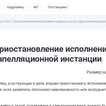
Кадровику
ИП
Поставщику
ья 326.2. Приостановление исполнения судебных актов судом апелляционно
Приостановление исполнен
апелляционной инстанции
Размер ш
лиц, участвующих в деле, вправе приостановить исполнени
и, если заявитель обосновал невозможность или затрудни
удебных актов, подаваемое в электронном виде, должно б