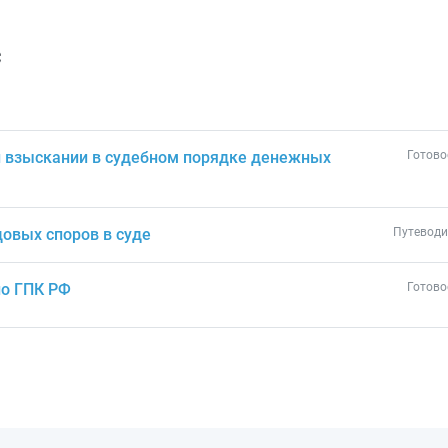
с
и взыскании в судебном порядке денежных
Готово
овых споров в суде
Путеводи
по ГПК РФ
Готово