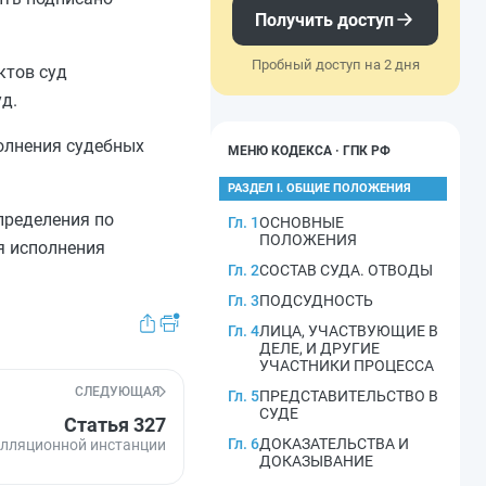
Получить доступ
Пробный доступ на 2 дня
ктов суд
д.
полнения судебных
МЕНЮ КОДЕКСА · ГПК РФ
РАЗДЕЛ I. ОБЩИЕ ПОЛОЖЕНИЯ
пределения по
Гл. 1
ОСНОВНЫЕ
ПОЛОЖЕНИЯ
я исполнения
Гл. 2
СОСТАВ СУДА. ОТВОДЫ
Гл. 3
ПОДСУДНОСТЬ
Гл. 4
ЛИЦА, УЧАСТВУЮЩИЕ В
ДЕЛЕ, И ДРУГИЕ
УЧАСТНИКИ ПРОЦЕССА
СЛЕДУЮЩАЯ
Гл. 5
ПРЕДСТАВИТЕЛЬСТВО В
СУДЕ
Статья 327
Гл. 6
ДОКАЗАТЕЛЬСТВА И
елляционной инстанции
ДОКАЗЫВАНИЕ