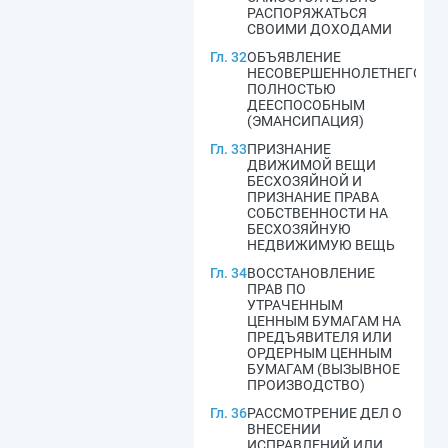
РАСПОРЯЖАТЬСЯ
СВОИМИ ДОХОДАМИ
Гл. 32
ОБЪЯВЛЕНИЕ
НЕСОВЕРШЕННОЛЕТНЕГО
ПОЛНОСТЬЮ
ДЕЕСПОСОБНЫМ
(ЭМАНСИПАЦИЯ)
Гл. 33
ПРИЗНАНИЕ
ДВИЖИМОЙ ВЕЩИ
БЕСХОЗЯЙНОЙ И
ПРИЗНАНИЕ ПРАВА
СОБСТВЕННОСТИ НА
БЕСХОЗЯЙНУЮ
НЕДВИЖИМУЮ ВЕЩЬ
Гл. 34
ВОССТАНОВЛЕНИЕ
ПРАВ ПО
УТРАЧЕННЫМ
ЦЕННЫМ БУМАГАМ НА
ПРЕДЪЯВИТЕЛЯ ИЛИ
ОРДЕРНЫМ ЦЕННЫМ
БУМАГАМ (ВЫЗЫВНОЕ
ПРОИЗВОДСТВО)
Гл. 36
РАССМОТРЕНИЕ ДЕЛ О
ВНЕСЕНИИ
ИСПРАВЛЕНИЙ ИЛИ