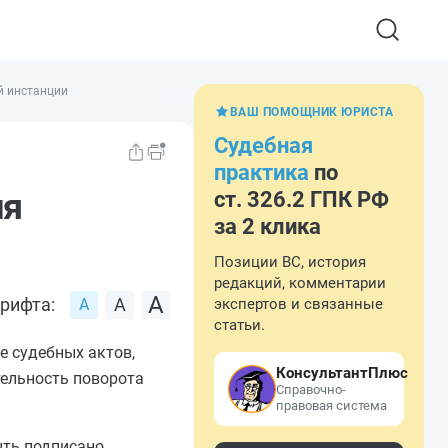
й инстанции
ВАШ ПОМОЩНИК ЮРИСТА
Судебная
практика
по
ия
ст. 326.2 ГПК РФ
за 2 клика
Позиции ВС, история
редакций, комментарии
рифта:
экспертов и связанные
статьи.
е судебных актов,
КонсультантПлюс
тельность поворота
Справочно-
правовая система
ыть подписано