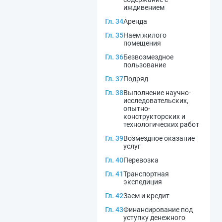
иждивением
Гл. 34
Аренда
Гл. 35
Наем жилого
помещения
Гл. 36
Безвозмездное
пользование
Гл. 37
Подряд
Гл. 38
Выполнение научно-
исследовательских,
опытно-
конструкторских и
технологических работ
Гл. 39
Возмездное оказание
услуг
Гл. 40
Перевозка
Гл. 41
Транспортная
экспедиция
Гл. 42
Заем и кредит
Гл. 43
Финансирование под
уступку денежного