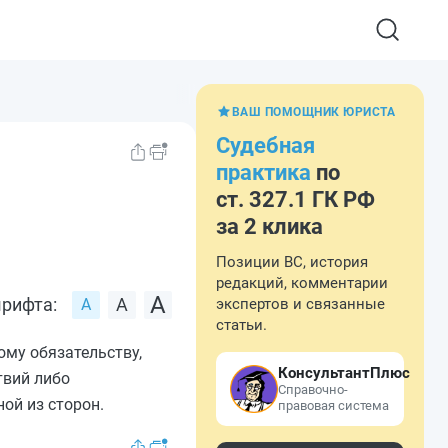
ВАШ ПОМОЩНИК ЮРИСТА
Судебная
практика
по
ст. 327.1 ГК РФ
за 2 клика
Позиции ВС, история
редакций, комментарии
рифта:
экспертов и связанные
статьи.
ому обязательству,
КонсультантПлюс
твий либо
Справочно-
ой из сторон.
правовая система