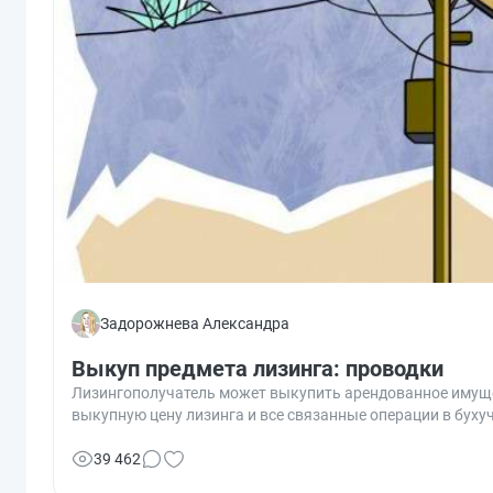
Задорожнева Александра
Выкуп предмета лизинга: проводки
Лизингополучатель может выкупить арендованное имущес
выкупную цену лизинга и все связанные операции в буху
39 462