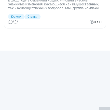
В 2022 году в Семейный кодекс РФ были внесены
значимые изменения, касающиеся как имущественных,
так и неимущественных вопросов. Мы (группа компаний
ЮАП СПб) подготовили наиболее важные из них.
Юристу
Статьи
5 611