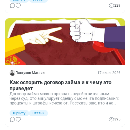
правилам ГК РФ оспаривают такие сделки и как вернуть
229
деньги или машину.
Пастухов Михаил
17 июля 2026
Как оспорить договор займа и к чему это
приведет
Договор займа можно признать недействительным
через суд. Это аннулирует сделку с момента подписания:
проценты и штрафы исчезают. Рассказываю, кто и на
каких основаниях может оспорить заем и как это
правильно сделать?
Юристу
Статьи
395