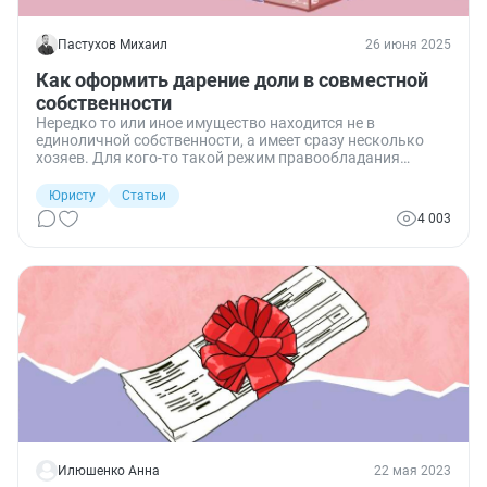
Пастухов Михаил
26 июня 2025
Как оформить дарение доли в совместной
собственности
Нередко то или иное имущество находится не в
единоличной собственности, а имеет сразу несколько
хозяев. Для кого-то такой режим правообладания
активами — нормальная практика, тогда как для других
подобный режим — это следствие стечения различных
Юристу
Статьи
жизненных обстоятельств и непонимание того, что с
4 003
такой собственностью делать. Трудности возникают с
тем, что владение долей в коллективном объекте
накладывает различного рода ограничения в
пользовании, владении и распоряжении ею. Поэтому
хозяева такого актива зачастую задаются вопросом
относительно того, как его реализовать. Одним из
способов отчуждения является договор дарения.
Рассмотрим подробнее, как оформить дарение доли в
совместной собственности.
Илюшенко Анна
22 мая 2023