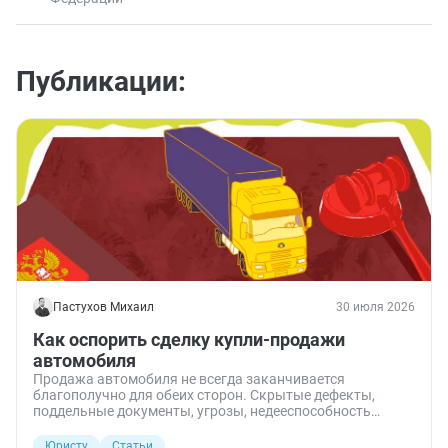
Публикации:
Пастухов Михаил
30 июля 2026
Как оспорить сделку купли-продажи
автомобиля
Продажа автомобиля не всегда заканчивается
благополучно для обеих сторон. Скрытые дефекты,
поддельные документы, угрозы, недееспособность
продавца — всё это основания признать договор купли-
продажи недействительным. Объясняю, по каким
Юристу
Статьи