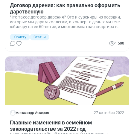
Договор дарения: как правильно оформить
дарственную
Что такое договор дарения? Это и сувениры из поездки,
которые мы дарим коллегам, и конверт с деньгами тете-
юбиляру на ее 60-летие, и многокомнатная квартира в
центре города с дизайнерским ремонтом, подаренная
отцом сыну. У кого что есть, тот то и дарит. Какие
Юристу
Статьи
требования есть к этим сделкам?
1 500
Александр Аскеров
27 сентября 2022
Главные изменения в семейном
законодательстве за 2022 год