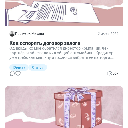
Пастухов Михаил
2 июля 2026
Как оспорить договор залога
Однажды ко мне обратился директор компании, чей
партнёр втайне заложил общий автомобиль. Кредитор
уже требовал машину и грозился забрать её на торги.
Директор спросил: «Могу ли я оспорить договор залога
имущества, которое мне тоже принадлежит?» Я
Юристу
Статьи
объяснил, что такая сделка ничтожна, ведь партнёр не
507
имел права распоряжаться общим активом без
согласия. Мы подготовили иск, собрали доказательства,
и суд встал на нашу сторону. Признание залога
недействительным спасло автомобиль. Рассказываю
подробно, как оспорить договор залога в разных
ситуациях.