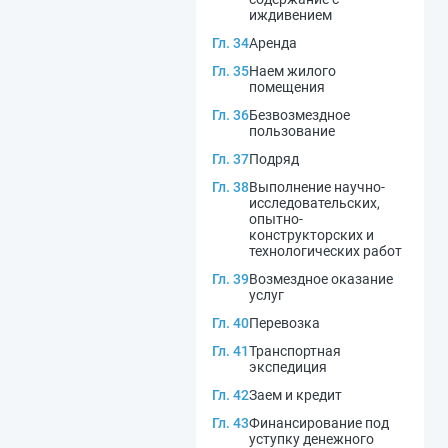
иждивением
Гл. 34
Аренда
Гл. 35
Наем жилого
помещения
Гл. 36
Безвозмездное
пользование
Гл. 37
Подряд
Гл. 38
Выполнение научно-
исследовательских,
опытно-
конструкторских и
технологических работ
Гл. 39
Возмездное оказание
услуг
Гл. 40
Перевозка
Гл. 41
Транспортная
экспедиция
Гл. 42
Заем и кредит
Гл. 43
Финансирование под
уступку денежного