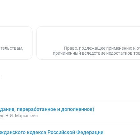
ательствам,
Право, подлежащее применению к от
причиненный вследствие недостатков тов
с
здание, переработанное и дополненное)
 ред. Н.И. Марышева
ажданского кодекса Российской Федерации