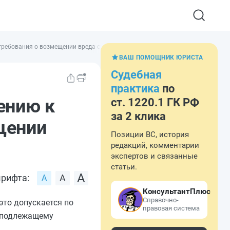
 требования о возмещении вреда страховщиком
ВАШ ПОМОЩНИК ЮРИСТА
Судебная
практика
по
ению к
ст. 1220.1 ГК РФ
за 2 клика
щении
Позиции ВС, история
редакций, комментарии
экспертов и связанные
статьи.
рифта:
КонсультантПлюс
Справочно-
это допускается по
правовая система
, подлежащему