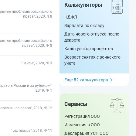
Калькуляторы
альные проблемы российского
права", 2020, N 8
НДФЛ
Зарплата по окладу
Дата нового отпуска после
декрета
альные проблемы российского
права", 2020, № 8
Калькулятор процентов
Возраст снятия с воинского
учета
"Закон", 2020, № 3
Еще 52 калькулятора
право в России и за рубежом",
2019, № 1
Сервисы
овременное право", 2018, № 12
Регистрация ООО
Изменения в ООО
"Lex russica", 2018, № 11
Декларация УСН ООО