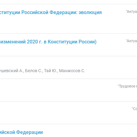
нституции Российской Федерации: эволюция
"Акту
изменений 2020 г. в Конституции России)
"Акту
шевский А., Белов С., Тай Ю., Манжосов С.
"Трудовое 
"С
сийской Федерации