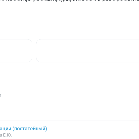
с
в
ации (постатейный)
а Е.Ю.